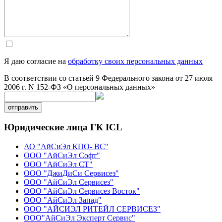
Я даю согласие на
обработку своих персональных данных
В соответствии со статьей 9 Федерального закона от 27 июля
2006 г. N 152-ФЗ «О персональных данных»
отправить
Юридические лица ГК ICL
АО "АйСиЭл КПО- ВС"
ООО "АйСиЭл Софт"
ООО "АйСиЭл СТ"
ООО "ДжиДиСи Сервисез"
ООО "АйСиЭл Сервисез"
ООО "АйСиЭл Сервисез Восток"
ООО "АйСиЭл Запад"
ООО "АЙСИЭЛ РИТЕЙЛ СЕРВИСЕЗ"
ООО"АйСиЭл Эксперт Сервис"