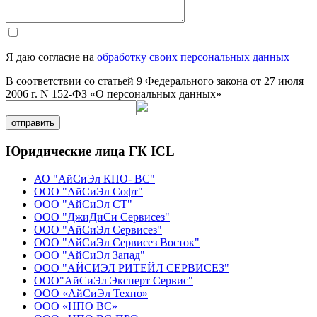
Я даю согласие на
обработку своих персональных данных
В соответствии со статьей 9 Федерального закона от 27 июля
2006 г. N 152-ФЗ «О персональных данных»
отправить
Юридические лица ГК ICL
АО "АйСиЭл КПО- ВС"
ООО "АйСиЭл Софт"
ООО "АйСиЭл СТ"
ООО "ДжиДиСи Сервисез"
ООО "АйСиЭл Сервисез"
ООО "АйСиЭл Сервисез Восток"
ООО "АйСиЭл Запад"
ООО "АЙСИЭЛ РИТЕЙЛ СЕРВИСЕЗ"
ООО"АйСиЭл Эксперт Сервис"
ООО «АйСиЭл Техно»
ООО «НПО ВС»