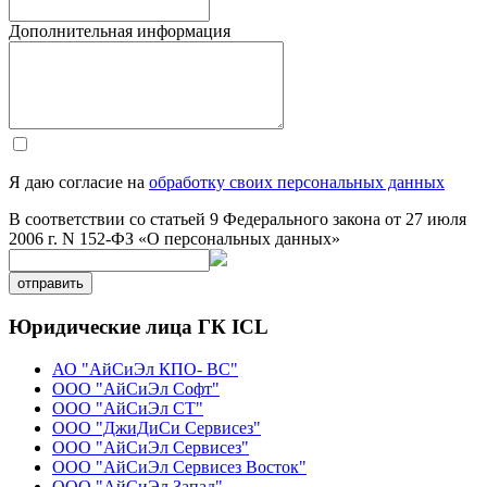
Дополнительная информация
Я даю согласие на
обработку своих персональных данных
В соответствии со статьей 9 Федерального закона от 27 июля
2006 г. N 152-ФЗ «О персональных данных»
отправить
Юридические лица ГК ICL
АО "АйСиЭл КПО- ВС"
ООО "АйСиЭл Софт"
ООО "АйСиЭл СТ"
ООО "ДжиДиСи Сервисез"
ООО "АйСиЭл Сервисез"
ООО "АйСиЭл Сервисез Восток"
ООО "АйСиЭл Запад"