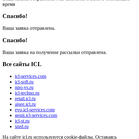
время
Спасибо!
Ваша заявка отправлена.
Спасибо!
Ваша заявка на получение рассылки отправлена.
Все сайты ICL
icl-services.com
icl-soft.ru
npo-vs.ru
icl-techno.ru
retail.icl.ru
aisee.icl.ru
evo.icl-services.com
genii.icl-services.com
icl-st.ru
snrd.ru
На сайте icl.ru используются cookie-файлы. Оставаясь