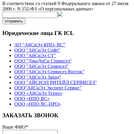
В соответствии со статьей 9 Федерального закона от 27 июля
2006 г. N 152-ФЗ «О персональных данных»
отправить
Юридические лица ГК ICL
АО "АйСиЭл КПО- ВС"
ООО "АйСиЭл Софт"
ООО "АйСиЭл СТ"
ООО "ДжиДиСи Сервисез"
ООО "АйСиЭл Сервисез"
ООО "АйСиЭл Сервисез Восток"
ООО "АйСиЭл Запад"
ООО "АЙСИЭЛ РИТЕЙЛ СЕРВИСЕЗ"
ООО"АйСиЭл Эксперт Сервис"
ООО «АйСиЭл Техно»
ООО «НПО ВС»
ООО «НПО ВС-ПРО»
ЗАКАЗАТЬ ЗВОНОК
Ваше ФИО
*