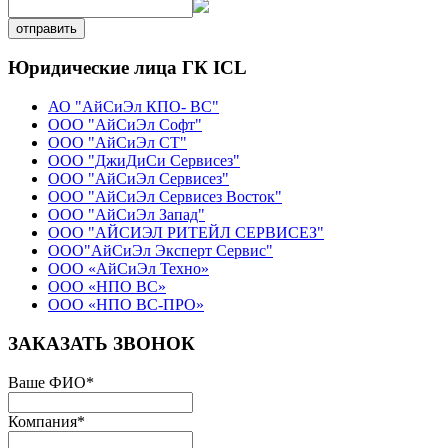
отправить
Юридические лица ГК ICL
АО "АйСиЭл КПО- ВС"
ООО "АйСиЭл Софт"
ООО "АйСиЭл СТ"
ООО "ДжиДиСи Сервисез"
ООО "АйСиЭл Сервисез"
ООО "АйСиЭл Сервисез Восток"
ООО "АйСиЭл Запад"
ООО "АЙСИЭЛ РИТЕЙЛ СЕРВИСЕЗ"
ООО"АйСиЭл Эксперт Сервис"
ООО «АйСиЭл Техно»
ООО «НПО ВС»
ООО «НПО ВС-ПРО»
ЗАКАЗАТЬ ЗВОНОК
Ваше ФИО
*
Компания
*