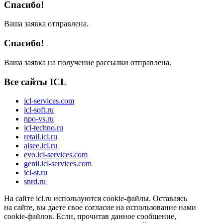
Спасибо!
Ваша заявка отправлена.
Спасибо!
Ваша заявка на получение рассылки отправлена.
Все сайты ICL
icl-services.com
icl-soft.ru
npo-vs.ru
icl-techno.ru
retail.icl.ru
aisee.icl.ru
evo.icl-services.com
genii.icl-services.com
icl-st.ru
snrd.ru
На сайте icl.ru используются cookie-файлы. Оставаясь
на сайте, вы даете свое согласие на использование нами
cookie-файлов. Если, прочитав данное сообщение,