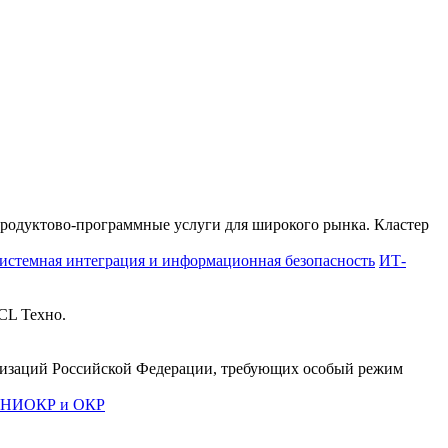
продуктово-программные услуги для широкого рынка. Кластер
истемная интеграция и информационная безопасность
ИТ-
CL Техно.
анизаций Российской Федерации, требующих особый режим
е НИОКР и ОКР