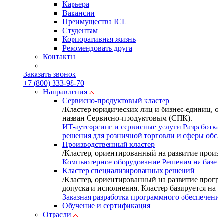
Карьера
Вакансии
Преимущества ICL
Студентам
Корпоративная жизнь
Рекомендовать друга
Контакты
Заказать звонок
+7 (800) 333-98-70
Направления
Сервисно-продуктовый кластер
/
Кластер юридических лиц и бизнес-единиц, 
назван Сервисно-продуктовым (СПК).
ИТ-аутсорсинг и сервисные услуги
Разработк
решения для розничной торговли и сферы об
Производственный кластер
/
Кластер, ориентированный на развитие произ
Компьютерное оборудование
Решения на базе
Кластер специализированных решений
/
Кластер, ориентированный на развитие прог
допуска и исполнения. Кластер базируется н
Заказная разработка программного обеспечен
Обучение и сертификация
Отрасли