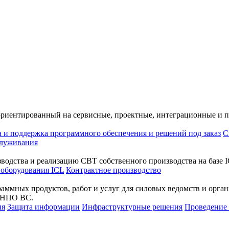
ориентированный на сервисные, проектные, интеграционные и 
а и поддержка программного обеспечения и решений под заказ
С
служивания
водства и реализацию СВТ собственного производства на базе I
 оборудования ICL
Контрактное производство
раммных продуктов, работ и услуг для силовых ведомств и орг
а НПО ВС.
ия
Защита информации
Инфраструктурные решения
Проведени