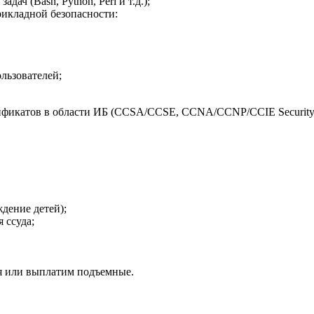
ач (Bash, Python, Perl и т.д.);
икладной безопасности:
льзователей;
фикатов в области ИБ (CCSA/CCSE, CCNA/CCNP/CCIE Security, 
дение детей);
 ссуда;
мя или выплатим подъемные.