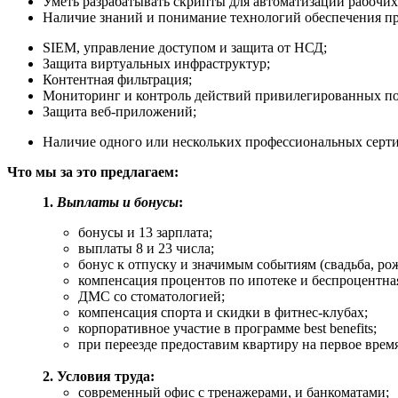
Уметь разрабатывать скрипты для автоматизации рабочих зад
Наличие знаний и понимание технологий обеспечения пр
SIEM, управление доступом и защита от НСД;
Защита виртуальных инфраструктур;
Контентная фильтрация;
Мониторинг и контроль действий привилегированных по
Защита веб-приложений;
Наличие одного или нескольких профессиональных серти
Что мы за это предлагаем:
1.
Выплаты и бонусы
:
бонусы и 13 зарплата;
выплаты 8 и 23 числа;
бонус к отпуску и значимым событиям (свадьба, рож
компенсация процентов по ипотеке и беспроцентная
ДМС со стоматологией;
компенсация спорта и скидки в фитнес-клубах;
корпоративное участие в программе best benefits;
при переезде предоставим квартиру на первое вре
2. Условия труда:
современный офис с тренажерами, и банкоматами;