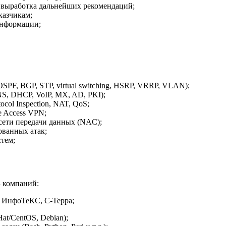
 выработка дальнейших рекомендаций;
казчикам;
информации;
OSPF, BGP, STP, virtual switching, HSRP, VRRP, VLAN);
S, DHCP, VoIP, MX, AD, PKI);
ocol Inspection, NAT, QoS;
 Access VPN;
сети передачи данных (NAC);
ованных атак;
тем;
 компаний:
ти, ИнфоТеКС, С-Терра;
at/CentOS, Debian);