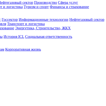
ефтегазовый сектор
Производство
Сфера услуг
т и логистика
Туризм и спорт
Финансы и страхование
с
Госсектор
Информационные технологии
Нефтегазовый сектор
овля
Транспорт и логистика
ахование
Энергетика, Строительство, ЖКХ
ты
История ICL
Социальная ответственность
там
Корпоративная жизнь