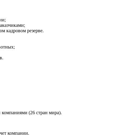
ии;
аказчиками;
ом кадровом резерве.
вотных;
в.
 компаниями (26 стран мира).
чет компании.