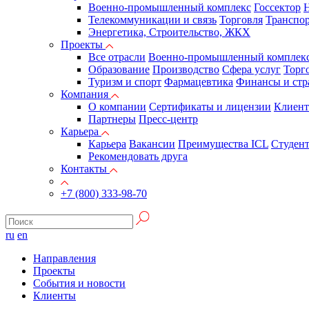
Военно-промышленный комплекс
Госсектор
Н
Телекоммуникации и связь
Торговля
Транспор
Энергетика, Строительство, ЖКХ
Проекты
Все отрасли
Военно-промышленный комплек
Образование
Производство
Сфера услуг
Торг
Туризм и спорт
Фармацевтика
Финансы и стр
Компания
О компании
Сертификаты и лицензии
Клиен
Партнеры
Пресс-центр
Карьера
Карьера
Вакансии
Преимущества ICL
Студен
Рекомендовать друга
Контакты
+7 (800) 333-98-70
ru
en
Направления
Проекты
События и новости
Клиенты