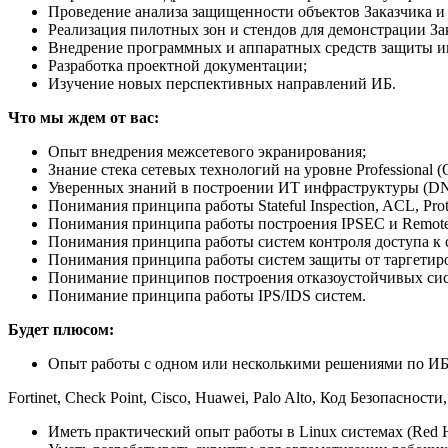
Проведение анализа защищенности объектов Заказчика и
Реализация пилотных зон и стендов для демонстрации За
Внедрение программных и аппаратных средств защиты 
Разработка проектной документации;
Изучение новых перспективных направлений ИБ.
Что мы ждем от вас:
Опыт внедрения межсетевого экранирования;
Знание стека сетевых технологий на уровне Professional (
Уверенных знаний в построении ИТ инфраструктуры (DN
Понимания принципа работы Stateful Inspection, ACL, Prot
Понимания принципа работы построения IPSEC и Remote
Понимания принципа работы систем контроля доступа к 
Понимания принципа работы систем защиты от таргетир
Понимание принципов построения отказоустойчивых сис
Понимание принципа работы IPS/IDS систем.
Будет плюсом:
Опыт работы с одном или несколькими решениями по ИБ
Fortinet, Check Point, Cisco, Huawei, Palo Alto, Код Безопаснос
Иметь практический опыт работы в Linux системах (Red H