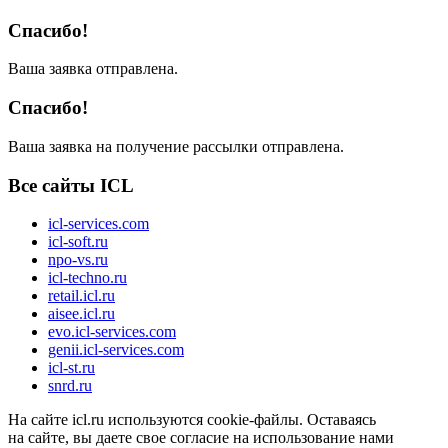
Спасибо!
Ваша заявка отправлена.
Спасибо!
Ваша заявка на получение рассылки отправлена.
Все сайты ICL
icl-services.com
icl-soft.ru
npo-vs.ru
icl-techno.ru
retail.icl.ru
aisee.icl.ru
evo.icl-services.com
genii.icl-services.com
icl-st.ru
snrd.ru
На сайте icl.ru используются cookie-файлы. Оставаясь
на сайте, вы даете свое согласие на использование нами