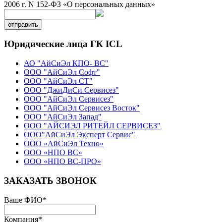
2006 г. N 152-ФЗ «О персональных данных»
отправить
Юридические лица ГК ICL
АО "АйСиЭл КПО- ВС"
ООО "АйСиЭл Софт"
ООО "АйСиЭл СТ"
ООО "ДжиДиСи Сервисез"
ООО "АйСиЭл Сервисез"
ООО "АйСиЭл Сервисез Восток"
ООО "АйСиЭл Запад"
ООО "АЙСИЭЛ РИТЕЙЛ СЕРВИСЕЗ"
ООО"АйСиЭл Эксперт Сервис"
ООО «АйСиЭл Техно»
ООО «НПО ВС»
ООО «НПО ВС-ПРО»
ЗАКАЗАТЬ ЗВОНОК
Ваше ФИО
*
Компания
*