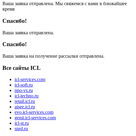
Ваша заявка отправлена. Мы свяжемся с вами в ближайшее
время
Спасибо!
Ваша заявка отправлена.
Спасибо!
Ваша заявка на получение рассылки отправлена.
Все сайты ICL
icl-services.com
icl-soft.ru
npo-vs.ru
icl-techno.ru
retail.icl.ru
aisee.icl.ru
evo.icl-services.com
genii.icl-services.com
icl-st.ru
snrd.ru