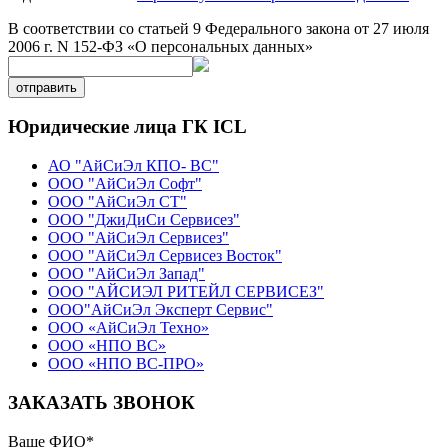
В соответствии со статьей 9 Федерального закона от 27 июля
2006 г. N 152-ФЗ «О персональных данных»
отправить
Юридические лица ГК ICL
АО "АйСиЭл КПО- ВС"
ООО "АйСиЭл Софт"
ООО "АйСиЭл СТ"
ООО "ДжиДиСи Сервисез"
ООО "АйСиЭл Сервисез"
ООО "АйСиЭл Сервисез Восток"
ООО "АйСиЭл Запад"
ООО "АЙСИЭЛ РИТЕЙЛ СЕРВИСЕЗ"
ООО"АйСиЭл Эксперт Сервис"
ООО «АйСиЭл Техно»
ООО «НПО ВС»
ООО «НПО ВС-ПРО»
ЗАКАЗАТЬ ЗВОНОК
Ваше ФИО
*