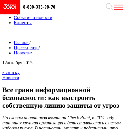
8-800-333-98-70
Направления
Проекты
События и новости
Клиенты
Главная
/
Пресс-центр
/
Новости
/
12
декабря 2015
к списку
Новости
Все грани информационной
безопасности: как выстроить
собственную линию защиты от угроз
По словам аналитиков компании Check Point, в 2014 году
типичная крупная организация в день сталкивалась с целым
набором рисков. В частности, эксперты подсчитали, что