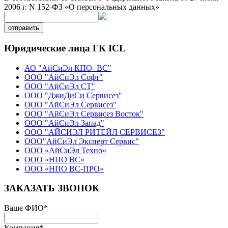
2006 г. N 152-ФЗ «О персональных данных»
отправить
Юридические лица ГК ICL
АО "АйСиЭл КПО- ВС"
ООО "АйСиЭл Софт"
ООО "АйСиЭл СТ"
ООО "ДжиДиСи Сервисез"
ООО "АйСиЭл Сервисез"
ООО "АйСиЭл Сервисез Восток"
ООО "АйСиЭл Запад"
ООО "АЙСИЭЛ РИТЕЙЛ СЕРВИСЕЗ"
ООО"АйСиЭл Эксперт Сервис"
ООО «АйСиЭл Техно»
ООО «НПО ВС»
ООО «НПО ВС-ПРО»
ЗАКАЗАТЬ ЗВОНОК
Ваше ФИО
*
Компания
*