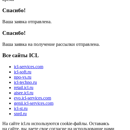
Спасибо!
Ваша заявка отправлена.
Спасибо!
Ваша заявка на получение рассылки отправлена.
Все сайты ICL
icl-services.com
icl-soft.ru
npo-vs.ru
icl-techno.ru
retail.icl.ru
aisee.icl.ru
evo.icl-services.com
genii.icl-services.com
icl-st.ru
snrd.ru
На сайте icl.ru используются cookie-файлы. Оставаясь
на сайте, вы даете свое согласие на использование нами