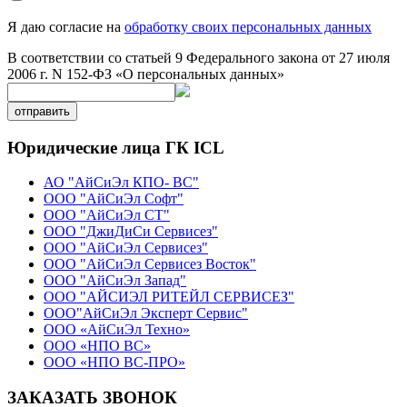
Я даю согласие на
обработку своих персональных данных
В соответствии со статьей 9 Федерального закона от 27 июля
2006 г. N 152-ФЗ «О персональных данных»
отправить
Юридические лица ГК ICL
АО "АйСиЭл КПО- ВС"
ООО "АйСиЭл Софт"
ООО "АйСиЭл СТ"
ООО "ДжиДиСи Сервисез"
ООО "АйСиЭл Сервисез"
ООО "АйСиЭл Сервисез Восток"
ООО "АйСиЭл Запад"
ООО "АЙСИЭЛ РИТЕЙЛ СЕРВИСЕЗ"
ООО"АйСиЭл Эксперт Сервис"
ООО «АйСиЭл Техно»
ООО «НПО ВС»
ООО «НПО ВС-ПРО»
ЗАКАЗАТЬ ЗВОНОК