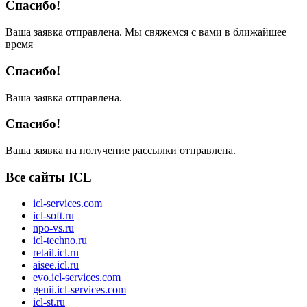
Спасибо!
Ваша заявка отправлена. Мы свяжемся с вами в ближайшее
время
Спасибо!
Ваша заявка отправлена.
Спасибо!
Ваша заявка на получение рассылки отправлена.
Все сайты ICL
icl-services.com
icl-soft.ru
npo-vs.ru
icl-techno.ru
retail.icl.ru
aisee.icl.ru
evo.icl-services.com
genii.icl-services.com
icl-st.ru