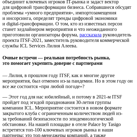
объединит ключевых игроков IT-рынка и задаст вектор
для цифровой трансформации бизнеса. Собравшиеся обсудят
проблемы «умного предприятия», импортозамещения
и инсорсинга, определят тренды цифровой экономики
и digital-трансформации. О том, кто из известных персон
станет хедлайнером мероприятия и что неожиданного
приготовили организаторы форума,
рассказала
руководитель
проекта ITSF-2021, заместитель руководителя коммерческой
службы ICL Services Лилия Алеева.
Очные встречи — реальная потребность рынка,
это помогает укрепить доверие с партнерами
— Лилия, в прошлом году ITSF, как и многие другие
мероприятия, был отменен из-за пандемии. Но в этом году он
все же состоится «при любой погоде»?
— Этот год для нас юбилейный, и потому в 2021-м ITSF
пройдет под эгидой празднования 30-летия группы
компании ICL. Мероприятие состоится в новом формате
закрытого клуба с ограниченным количеством людей из-
за требований безопасности по эпидемиологической
обстановке. На нашей площадке в отеле Palace by Tasigo
встретятся топ-100 ключевых игроков рынка и наши
партнеры: это топ-менеджеры компаний, а также