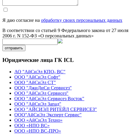
Я даю согласие на
обработку своих персональных данных
В соответствии со статьей 9 Федерального закона от 27 июля
2006 г. N 152-ФЗ «О персональных данных»
отправить
Юридические лица ГК ICL
АО "АйСиЭл КПО- ВС"
ООО "АйСиЭл Софт"
ООО "АйСиЭл СТ"
ООО "ДжиДиСи Сервисез"
ООО "АйСиЭл Сервисез"
ООО "АйСиЭл Сервисез Восток"
ООО "АйСиЭл Запад"
ООО "АЙСИЭЛ РИТЕЙЛ СЕРВИСЕЗ"
ООО"АйСиЭл Эксперт Сервис"
ООО «АйСиЭл Техно»
ООО «НПО ВС»
ООО «НПО ВС-ПРО»