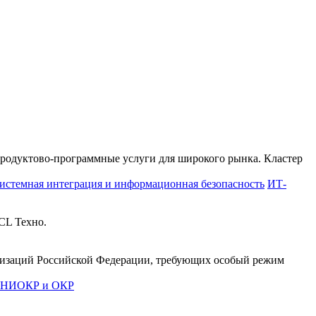
продуктово-программные услуги для широкого рынка. Кластер
истемная интеграция и информационная безопасность
ИТ-
CL Техно.
анизаций Российской Федерации, требующих особый режим
е НИОКР и ОКР