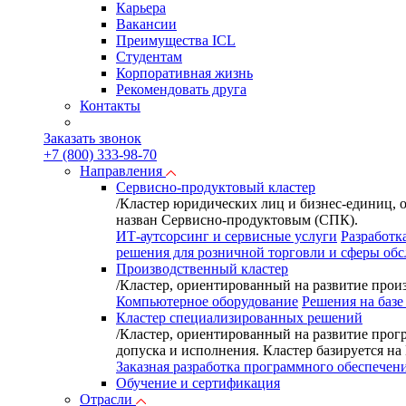
Карьера
Вакансии
Преимущества ICL
Студентам
Корпоративная жизнь
Рекомендовать друга
Контакты
Заказать звонок
+7 (800) 333-98-70
Направления
Сервисно-продуктовый кластер
/
Кластер юридических лиц и бизнес-единиц, 
назван Сервисно-продуктовым (СПК).
ИТ-аутсорсинг и сервисные услуги
Разработк
решения для розничной торговли и сферы об
Производственный кластер
/
Кластер, ориентированный на развитие произ
Компьютерное оборудование
Решения на базе
Кластер специализированных решений
/
Кластер, ориентированный на развитие прог
допуска и исполнения. Кластер базируется н
Заказная разработка программного обеспечен
Обучение и сертификация
Отрасли