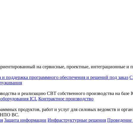
ориентированный на сервисные, проектные, интеграционные и 
а и поддержка программного обеспечения и решений под заказ
С
служивания
водства и реализацию СВТ собственного производства на базе I
 оборудования ICL
Контрактное производство
раммных продуктов, работ и услуг для силовых ведомств и орг
а НПО ВС.
ия
Защита информации
Инфраструктурные решения
Проведени