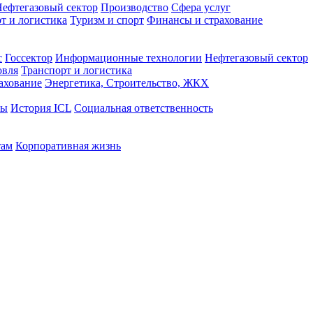
ефтегазовый сектор
Производство
Сфера услуг
т и логистика
Туризм и спорт
Финансы и страхование
с
Госсектор
Информационные технологии
Нефтегазовый сектор
овля
Транспорт и логистика
ахование
Энергетика, Строительство, ЖКХ
ты
История ICL
Социальная ответственность
там
Корпоративная жизнь