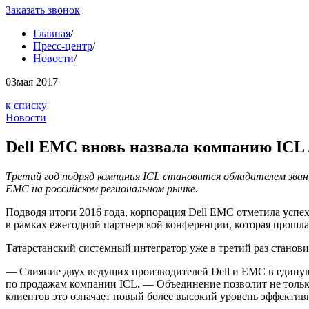
Заказать звонок
Главная
/
Пресс-центр
/
Новости
/
03
мая 2017
к списку
Новости
Dell EMC вновь назвала компанию IC
Третий год подряд компания ICL становится обладателем зва
EMC на российском региональном рынке.
Подводя итоги 2016 года, корпорация Dell EMC отметила успе
в рамках ежегодной партнерской конференции, которая прошла
Татарстанский системный интегратор уже в третий раз станов
— Слияние двух ведущих производителей Dell и EMC в едину
по продажам компании ICL. — Объединение позволит не только
клиентов это означает новый более высокий уровень эффективн