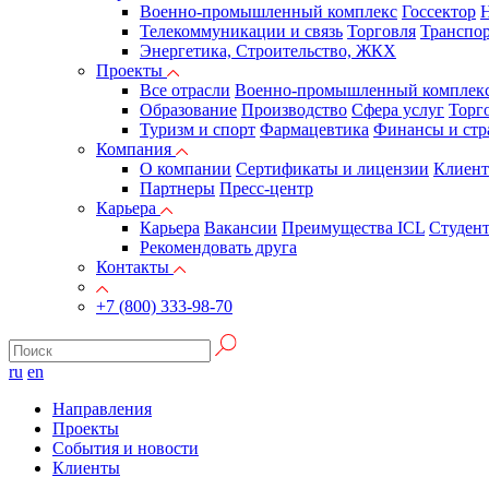
Военно-промышленный комплекс
Госсектор
Н
Телекоммуникации и связь
Торговля
Транспор
Энергетика, Строительство, ЖКХ
Проекты
Все отрасли
Военно-промышленный комплек
Образование
Производство
Сфера услуг
Торг
Туризм и спорт
Фармацевтика
Финансы и стр
Компания
О компании
Сертификаты и лицензии
Клиен
Партнеры
Пресс-центр
Карьера
Карьера
Вакансии
Преимущества ICL
Студен
Рекомендовать друга
Контакты
+7 (800) 333-98-70
ru
en
Направления
Проекты
События и новости
Клиенты