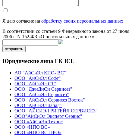
Я даю согласие на
обработку своих персональных данных
В соответствии со статьей 9 Федерального закона от 27 июля
2006 г. N 152-ФЗ «О персональных данных»
отправить
Юридические лица ГК ICL
АО "АйСиЭл КПО- ВС"
ООО "АйСиЭл Софт"
ООО "АйСиЭл СТ"
ООО "ДжиДиСи Сервисез"
ООО "АйСиЭл Сервисез"
ООО "АйСиЭл Сервисез Восток"
ООО "АйСиЭл Запад"
ООО "АЙСИЭЛ РИТЕЙЛ СЕРВИСЕЗ"
ООО"АйСиЭл Эксперт Сервис"
ООО «АйСиЭл Техно»
ООО «НПО ВС»
ООО «НПО ВС-ПРО»