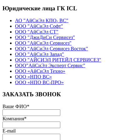
Юридические лица ГК ICL
АО "АйСиЭл КПО- ВС"
ООО "АйСиЭл Софт"
ООО "АйСиЭл СТ"
ООО "ДжиДиСи Сервисез"
ООО "АйСиЭл Сервисез"
ООО "АйСиЭл Сервисез Восток"
ООО "АйСиЭл Запад"
ООО "АЙСИЭЛ РИТЕЙЛ СЕРВИСЕЗ"
ООО"АйСиЭл Эксперт Сервис"
ООО «АйСиЭл Техно»
ООО «НПО ВС»
ООО «НПО ВС-ПРО»
ЗАКАЗАТЬ ЗВОНОК
Ваше ФИО
*
Компания
*
E-mail