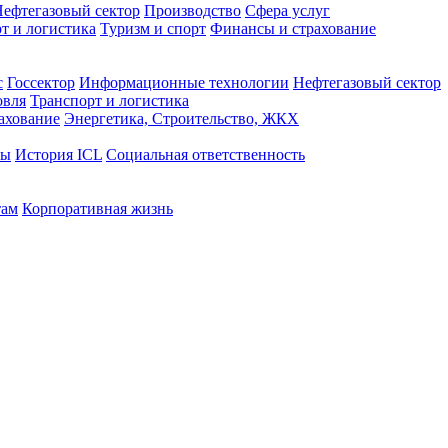
ефтегазовый сектор
Производство
Сфера услуг
т и логистика
Туризм и спорт
Финансы и страхование
с
Госсектор
Информационные технологии
Нефтегазовый сектор
овля
Транспорт и логистика
ахование
Энергетика, Строительство, ЖКХ
ты
История ICL
Социальная ответственность
там
Корпоративная жизнь