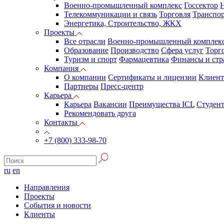
Военно-промышленный комплекс
Госсектор
Н
Телекоммуникации и связь
Торговля
Транспор
Энергетика, Строительство, ЖКХ
Проекты
Все отрасли
Военно-промышленный комплек
Образование
Производство
Сфера услуг
Торг
Туризм и спорт
Фармацевтика
Финансы и стр
Компания
О компании
Сертификаты и лицензии
Клиен
Партнеры
Пресс-центр
Карьера
Карьера
Вакансии
Преимущества ICL
Студен
Рекомендовать друга
Контакты
+7 (800) 333-98-70
ru
en
Направления
Проекты
События и новости
Клиенты