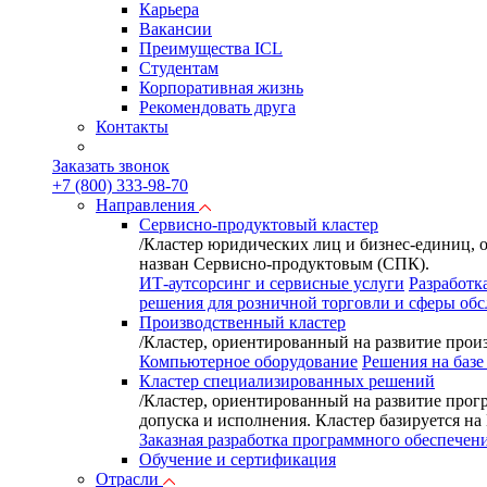
Карьера
Вакансии
Преимущества ICL
Студентам
Корпоративная жизнь
Рекомендовать друга
Контакты
Заказать звонок
+7 (800) 333-98-70
Направления
Сервисно-продуктовый кластер
/
Кластер юридических лиц и бизнес-единиц, 
назван Сервисно-продуктовым (СПК).
ИТ-аутсорсинг и сервисные услуги
Разработк
решения для розничной торговли и сферы об
Производственный кластер
/
Кластер, ориентированный на развитие произ
Компьютерное оборудование
Решения на базе
Кластер специализированных решений
/
Кластер, ориентированный на развитие прог
допуска и исполнения. Кластер базируется н
Заказная разработка программного обеспечен
Обучение и сертификация
Отрасли