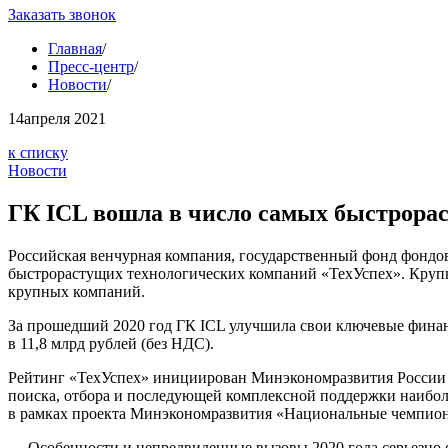
Заказать звонок
Главная
/
Пресс-центр
/
Новости
/
14
апреля 2021
к списку
Новости
ГК ICL вошла в число самых быстрора
Российская венчурная компания, государственный фонд фондо
быстрорастущих технологических компаний «ТехУспех». Крупн
крупных компаний.
За прошедший 2020 год ГК ICL улучшила свои ключевые финанс
в 11,8 млрд рублей (без НДС).
Рейтинг «ТехУспех» инициирован Минэкономразвития России 
поиска, отбора и последующей комплексной поддержки наибол
в рамках проекта Минэкономразвития «Национальные чемпионы»
— Особенности и непредвиденные вызовы 2020 года серьезно 