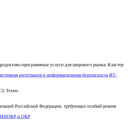
продуктово-программные услуги для широкого рынка. Кластер
истемная интеграция и информационная безопасность
ИТ-
CL Техно.
анизаций Российской Федерации, требующих особый режим
е НИОКР и ОКР