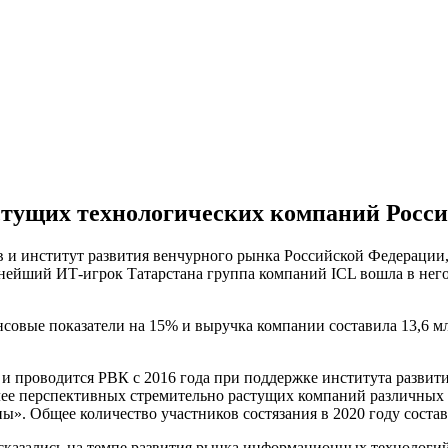
стущих технологических компаний Росс
в и институт развития венчурного рынка Российской Федераци
ейший ИТ-игрок Татарстана группа компаний ICL вошла в него
овые показатели на 15% и выручка компании составила 13,6 млр
и проводится РВК с 2016 года при поддержке института разви
ее перспективных стремительно растущих компаний различных 
. Общее количество участников состязания в 2020 году состав
сказались на темпе развития рынка информационных технологий