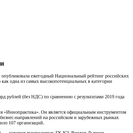
ии
и, опубликовала ежегодный Национальный рейтинг российских
 как одна из самых высокопотенциальных в категории
д рублей (без НДС) по сравнению c результатами 2019 года
тия «Иннопрактика». Он является официальным инструментом
бизнес-направлений на российском и зарубежных рынках
ило 107 организаций.
, — говорит руководитель ГК ICL Виктор Дьячков.