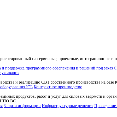
ориентированный на сервисные, проектные, интеграционные и 
а и поддержка программного обеспечения и решений под заказ
С
служивания
водства и реализацию СВТ собственного производства на базе I
 оборудования ICL
Контрактное производство
раммных продуктов, работ и услуг для силовых ведомств и орг
а НПО ВС.
ия
Защита информации
Инфраструктурные решения
Проведени