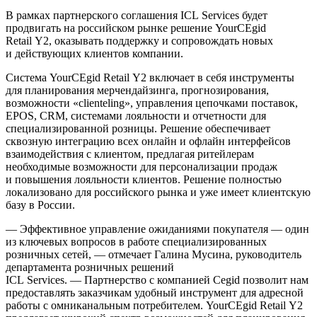
В рамках партнерского соглашения ICL Services будет
продвигать на российском рынке решение YourCEgid
Retail Y2, оказывать поддержку и сопровождать новых
и действующих клиентов компании.
Система YourCEgid Retail Y2 включает в себя инструменты
для планирования мерчендайзинга, прогнозирования,
возможности «clienteling», управления цепочками поставок,
EPOS, CRM, системами лояльности и отчетности для
специализированной розницы. Решение обеспечивает
сквозную интеграцию всех онлайн и офлайн интерфейсов
взаимодействия с клиентом, предлагая ритейлерам
необходимые возможности для персонализации продаж
и повышения лояльности клиентов. Решение полностью
локализовано для российского рынка и уже имеет клиентскую
базу в России.
— Эффективное управление ожиданиями покупателя — один
из ключевых вопросов в работе специализированных
розничных сетей, — отмечает Галина Мусина, руководитель
департамента розничных решений
ICL Services. — Партнерство с компанией Cegid позволит нам
предоставлять заказчикам удобный инструмент для адресной
работы с омниканальным потребителем. YourCEgid Retail Y2