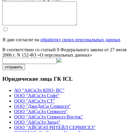
Я даю согласие на
обработку своих персональных данных
В соответствии со статьей 9 Федерального закона от 27 июля
2006 г. N 152-ФЗ «О персональных данных»
отправить
Юридические лица ГК ICL
АО "АйСиЭл КПО- ВС"
ООО "АйСиЭл Софт"
ООО "АйСиЭл СТ"
ООО "ДжиДиСи Сервисез"
ООО "АйСиЭл Сервисез"
ООО "АйСиЭл Сервисез Восток"
ООО "АйСиЭл Запад"
ООО "АЙСИЭЛ РИТЕЙЛ СЕРВИСЕЗ"