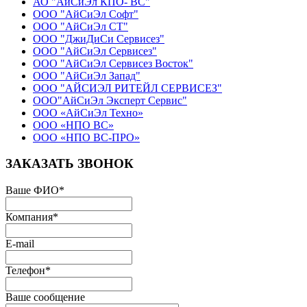
АО "АйСиЭл КПО- ВС"
ООО "АйСиЭл Софт"
ООО "АйСиЭл СТ"
ООО "ДжиДиСи Сервисез"
ООО "АйСиЭл Сервисез"
ООО "АйСиЭл Сервисез Восток"
ООО "АйСиЭл Запад"
ООО "АЙСИЭЛ РИТЕЙЛ СЕРВИСЕЗ"
ООО"АйСиЭл Эксперт Сервис"
ООО «АйСиЭл Техно»
ООО «НПО ВС»
ООО «НПО ВС-ПРО»
ЗАКАЗАТЬ ЗВОНОК
Ваше ФИО
*
Компания
*
E-mail
Телефон
*
Ваше сообщение