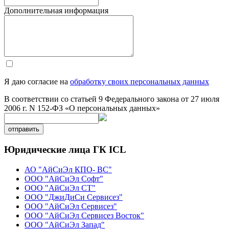
Дополнительная информация
Я даю согласие на
обработку своих персональных данных
В соответствии со статьей 9 Федерального закона от 27 июля
2006 г. N 152-ФЗ «О персональных данных»
отправить
Юридические лица ГК ICL
АО "АйСиЭл КПО- ВС"
ООО "АйСиЭл Софт"
ООО "АйСиЭл СТ"
ООО "ДжиДиСи Сервисез"
ООО "АйСиЭл Сервисез"
ООО "АйСиЭл Сервисез Восток"
ООО "АйСиЭл Запад"