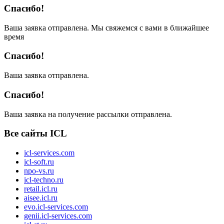
Спасибо!
Ваша заявка отправлена. Мы свяжемся с вами в ближайшее
время
Спасибо!
Ваша заявка отправлена.
Спасибо!
Ваша заявка на получение рассылки отправлена.
Все сайты ICL
icl-services.com
icl-soft.ru
npo-vs.ru
icl-techno.ru
retail.icl.ru
aisee.icl.ru
evo.icl-services.com
genii.icl-services.com