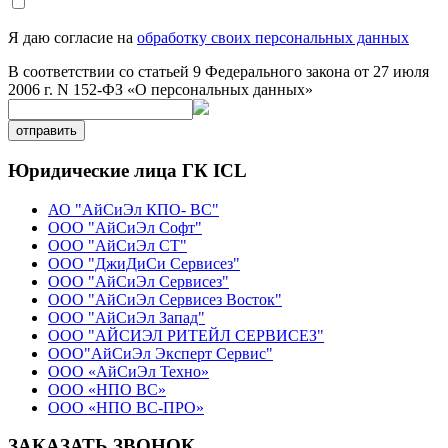
Я даю согласие на
обработку своих персональных данных
В соответствии со статьей 9 Федерального закона от 27 июля
2006 г. N 152-ФЗ «О персональных данных»
отправить
Юридические лица ГК ICL
АО "АйСиЭл КПО- ВС"
ООО "АйСиЭл Софт"
ООО "АйСиЭл СТ"
ООО "ДжиДиСи Сервисез"
ООО "АйСиЭл Сервисез"
ООО "АйСиЭл Сервисез Восток"
ООО "АйСиЭл Запад"
ООО "АЙСИЭЛ РИТЕЙЛ СЕРВИСЕЗ"
ООО"АйСиЭл Эксперт Сервис"
ООО «АйСиЭл Техно»
ООО «НПО ВС»
ООО «НПО ВС-ПРО»
ЗАКАЗАТЬ ЗВОНОК