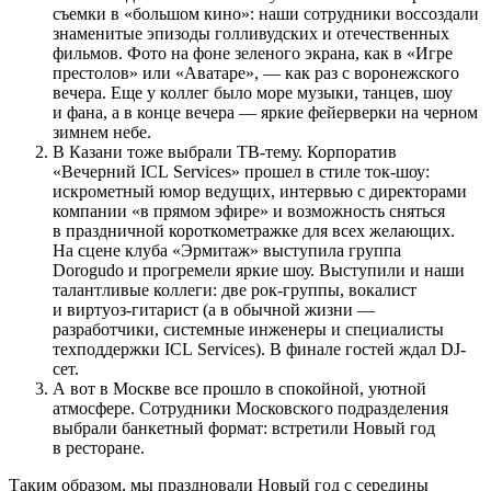
съемки в «большом кино»: наши сотрудники воссоздали
знаменитые эпизоды голливудских и отечественных
фильмов. Фото на фоне зеленого экрана, как в «Игре
престолов» или «Аватаре», — как раз с воронежского
вечера. Еще у коллег было море музыки, танцев, шоу
и фана, а в конце вечера — яркие фейерверки на черном
зимнем небе.
В Казани тоже выбрали ТВ-тему. Корпоратив
«Вечерний ICL Services» прошел в стиле ток-шоу:
искрометный юмор ведущих, интервью с директорами
компании «в прямом эфире» и возможность сняться
в праздничной короткометражке для всех желающих.
На сцене клуба «Эрмитаж» выступила группа
Dorogudo и прогремели яркие шоу. Выступили и наши
талантливые коллеги: две рок-группы, вокалист
и виртуоз-гитарист (а в обычной жизни —
разработчики, системные инженеры и специалисты
техподдержки ICL Services). В финале гостей ждал DJ-
сет.
А вот в Москве все прошло в спокойной, уютной
атмосфере. Сотрудники Московского подразделения
выбрали банкетный формат: встретили Новый год
в ресторане.
Таким образом, мы праздновали Новый год с середины