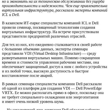
но и экономить на их техническом обслуживании без ущерба
производительности и надежности. Чем еще привлекательна
виртуальная инфраструктура, рассказали эксперты компаний
ICL и Dell.
В казанском ИТ-парке специалисты компаний ICL и Dell
провели семинар, посвященный технологиям создания
виртуальных инфраструктур. На встрече присутствовали
представители предприятий различных отраслей.
Для тех из них, кто ежедневно сталкивается в своей работе
с большими объемами данных, эксперты семинара
представили VDI (Virtual Desktop Infrastructure) — среду
развертывания виртуальных машин. Помимо сокращения
времени и стоимости управления рабочими местами, она
обеспечивает защищенный доступ к ним с любого устройства
и из любой точки, высокую доступность и быстрое
восстановление после аварий.
В рамках семинара специалисты компании Dell рассказали
об одной из платформ для создания VDI — Dell PowerEdge
VRTX. Ее можно располагать прямо в офисе, поскольку она
не требует специального охлаждения или энергопитания
и имеет очень низкий уровень шума.
— На сегодняшний день компания Dell обладает набором