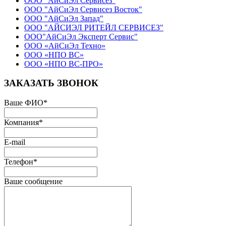
ООО "АйСиЭл Сервисез"
ООО "АйСиЭл Сервисез Восток"
ООО "АйСиЭл Запад"
ООО "АЙСИЭЛ РИТЕЙЛ СЕРВИСЕЗ"
ООО"АйСиЭл Эксперт Сервис"
ООО «АйСиЭл Техно»
ООО «НПО ВС»
ООО «НПО ВС-ПРО»
ЗАКАЗАТЬ ЗВОНОК
Ваше ФИО
*
Компания
*
E-mail
Телефон
*
Ваше сообщение