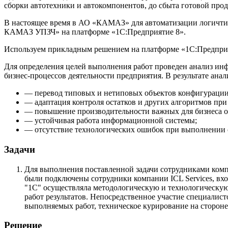
сборки автотехники и автокомпонентов, до сбыта готовой про
В настоящее время в АО «КАМАЗ» для автоматизации логичтис
КАМАЗ УПЗЧ» на платформе «1С:Предприятие 8».
Используем прикладным решением на платформе «1С:Предприя
Для определения целей выполнения работ проведен анализ и
бизнес-процессов деятельности предприятия. В результате ана
— перевод типовых и нетиповых объектов конфигурации
— адаптация контроля остатков и других алгоритмов пр
— повышение производительности важных для бизнеса о
— устойчивая работа информационной системы;
— отсутствие технологических ошибок при выполнении 
Задачи
Для выполнения поставленной задачи сотрудниками ко
были подключены сотрудники компании ICL Services, вх
"1С" осуществляла методологическую и технологическую
работ результатов. Непосредственное участие специалис
выполняемых работ, техническое курирование на стороне 
Решение