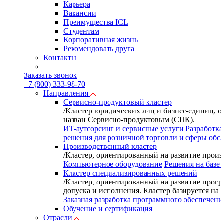
Карьера
Вакансии
Преимущества ICL
Студентам
Корпоративная жизнь
Рекомендовать друга
Контакты
Заказать звонок
+7 (800) 333-98-70
Направления
Сервисно-продуктовый кластер
/
Кластер юридических лиц и бизнес-единиц, 
назван Сервисно-продуктовым (СПК).
ИТ-аутсорсинг и сервисные услуги
Разработк
решения для розничной торговли и сферы об
Производственный кластер
/
Кластер, ориентированный на развитие произ
Компьютерное оборудование
Решения на базе
Кластер специализированных решений
/
Кластер, ориентированный на развитие прог
допуска и исполнения. Кластер базируется н
Заказная разработка программного обеспечен
Обучение и сертификация
Отрасли