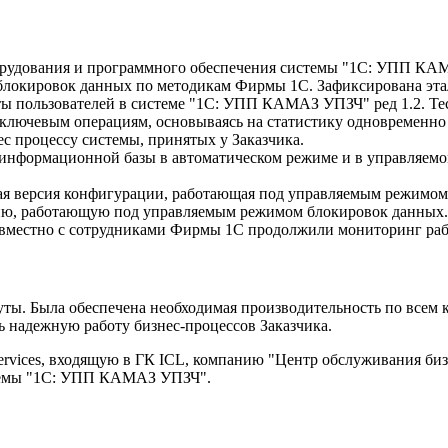
орудования и программного обеспечения системы "1С: УПП КАМ
локировок данных по методикам Фирмы 1С. Зафиксирована эта
ты пользователей в системе "1С: УПП КАМАЗ УПЗЧ" ред 1.2. Т
 ключевым операциям, основываясь на статистику одновременн
с процессу системы, принятых у Заказчика.
 информационной базы в автоматическом режиме и в управляем
ная версия конфигурации, работающая под управляемым режимом
ию, работающую под управляемым режимом блокировок данных.
овместно с сотрудниками Фирмы 1С продолжили мониторинг рабо
нуты. Была обеспечена необходимая производительность по всем
ь надежную работу бизнес-процессов Заказчика.
vices, входящую в ГК ICL, компанию "Центр обслуживания биз
стемы "1С: УПП КАМАЗ УПЗЧ".