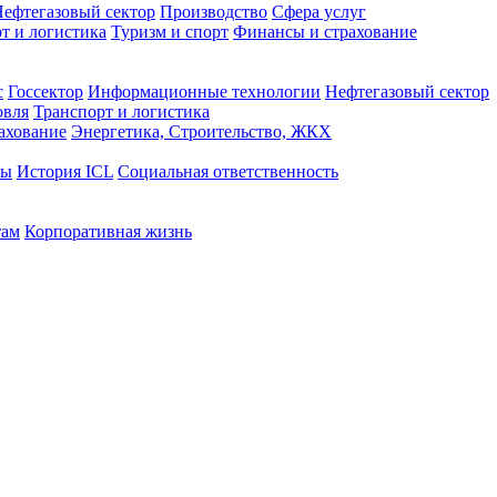
ефтегазовый сектор
Производство
Сфера услуг
т и логистика
Туризм и спорт
Финансы и страхование
с
Госсектор
Информационные технологии
Нефтегазовый сектор
овля
Транспорт и логистика
ахование
Энергетика, Строительство, ЖКХ
ты
История ICL
Социальная ответственность
там
Корпоративная жизнь