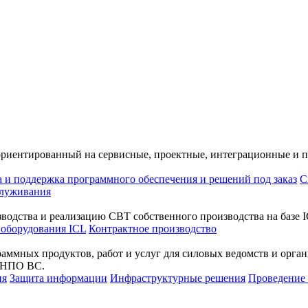
ориентированный на сервисные, проектные, интеграционные и 
а и поддержка программного обеспечения и решений под заказ
С
служивания
водства и реализацию СВТ собственного производства на базе I
 оборудования ICL
Контрактное производство
раммных продуктов, работ и услуг для силовых ведомств и орг
а НПО ВС.
ия
Защита информации
Инфраструктурные решения
Проведени