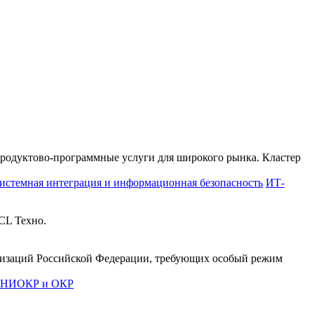
продуктово-программные услуги для широкого рынка. Кластер
истемная интеграция и информационная безопасность
ИТ-
CL Техно.
анизаций Российской Федерации, требующих особый режим
е НИОКР и ОКР