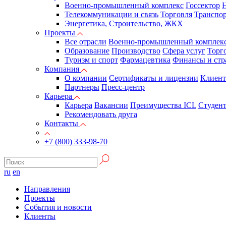
Военно-промышленный комплекс
Госсектор
Н
Телекоммуникации и связь
Торговля
Транспор
Энергетика, Строительство, ЖКХ
Проекты
Все отрасли
Военно-промышленный комплек
Образование
Производство
Сфера услуг
Торг
Туризм и спорт
Фармацевтика
Финансы и стр
Компания
О компании
Сертификаты и лицензии
Клиен
Партнеры
Пресс-центр
Карьера
Карьера
Вакансии
Преимущества ICL
Студен
Рекомендовать друга
Контакты
+7 (800) 333-98-70
ru
en
Направления
Проекты
События и новости
Клиенты