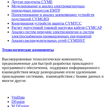
Другие продукты CYME
Моделирование и анализ электромагнитных
переходных процессов EMTP
Проектирование и анализ заземляющих устройств
подстанций CYMGRD
Координация устройств защиты CYMTCC
Расчет допустимой токовой нагрузки кабеля CYMCAP
Анализ систем передачи электроэнергии и систем
электроснабжения промышленных предприятий
Анализ распределительных сетей CYMDIST
Технологические компоненты
Высокоуровневые технологические компоненты,
предназначенные для быстрой разработки прикладного
программного обеспечения, поддержки информационного
взаимодействия между разнородными и/или удаленными
прикладными системами, взаимодействия с базами данных и
многое другое.
VisiData
DFusion
M DFusion