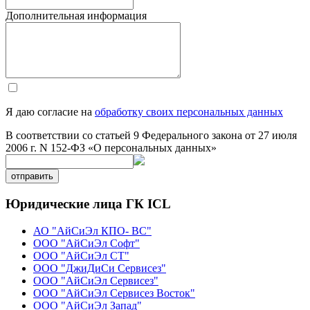
Дополнительная информация
Я даю согласие на
обработку своих персональных данных
В соответствии со статьей 9 Федерального закона от 27 июля
2006 г. N 152-ФЗ «О персональных данных»
отправить
Юридические лица ГК ICL
АО "АйСиЭл КПО- ВС"
ООО "АйСиЭл Софт"
ООО "АйСиЭл СТ"
ООО "ДжиДиСи Сервисез"
ООО "АйСиЭл Сервисез"
ООО "АйСиЭл Сервисез Восток"
ООО "АйСиЭл Запад"