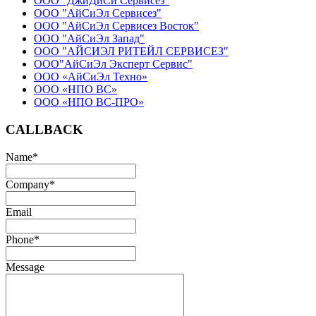
ООО "ДжиДиСи Сервисез"
ООО "АйСиЭл Сервисез"
ООО "АйСиЭл Сервисез Восток"
ООО "АйСиЭл Запад"
ООО "АЙСИЭЛ РИТЕЙЛ СЕРВИСЕЗ"
ООО"АйСиЭл Эксперт Сервис"
ООО «АйСиЭл Техно»
ООО «НПО ВС»
ООО «НПО ВС-ПРО»
CALLBACK
Name
*
Company
*
Email
Phone
*
Message