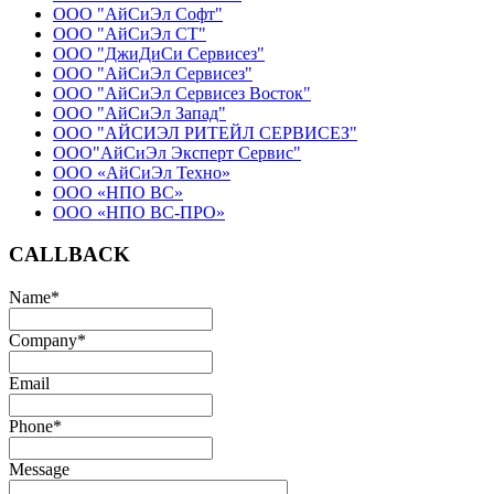
ООО "АйСиЭл Софт"
ООО "АйСиЭл СТ"
ООО "ДжиДиСи Сервисез"
ООО "АйСиЭл Сервисез"
ООО "АйСиЭл Сервисез Восток"
ООО "АйСиЭл Запад"
ООО "АЙСИЭЛ РИТЕЙЛ СЕРВИСЕЗ"
ООО"АйСиЭл Эксперт Сервис"
ООО «АйСиЭл Техно»
ООО «НПО ВС»
ООО «НПО ВС-ПРО»
CALLBACK
Name
*
Company
*
Email
Phone
*
Message