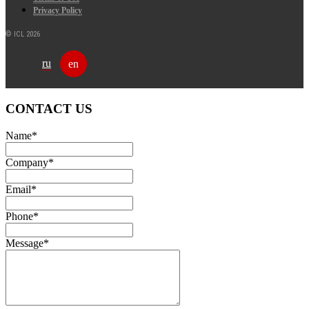
Privacy Policy
© ICL 2026
ru
en
CONTACT US
Name
*
Company
*
Email
*
Phone
*
Message
*