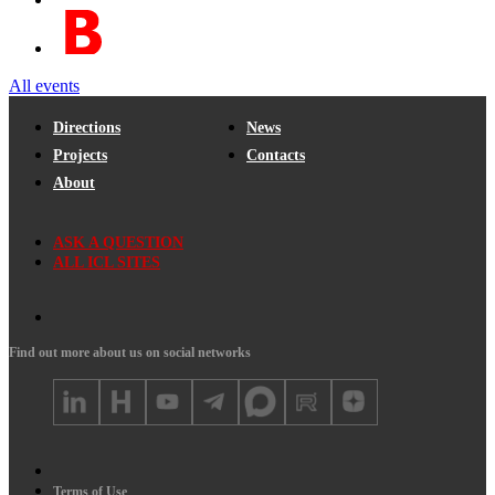
All events
Directions
News
Projects
Contacts
About
ASK A QUESTION
ALL ICL SITES
Find out more about us on social networks
Terms of Use