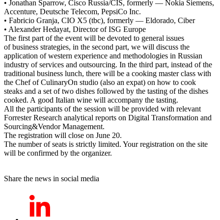
• Jonathan Sparrow, Cisco Russia/CIS, formerly — Nokia Siemens,
Accenture, Deutsche Telecom, PepsiCo Inc.
• Fabricio Granja, CIO X5 (tbc), formerly — Eldorado, Ciber
• Alexander Hedayat, Director of ISG Europe
The first part of the event will be devoted to general issues
of business strategies, in the second part, we will discuss the
application of western experience and methodologies in Russian
industry of services and outsourcing. In the third part, instead of the
traditional business lunch, there will be a cooking master class with
the Chef of CulinaryOn studio (also an expat) on how to cook
steaks and a set of two dishes followed by the tasting of the dishes
cooked. A good Italian wine will accompany the tasting.
All the participants of the session will be provided with relevant
Forrester Research analytical reports on Digital Transformation and
Sourcing&Vendor Management.
The registration will close on June 20.
The number of seats is strictly limited. Your registration on the site
will be confirmed by the organizer.
Share the news in social media