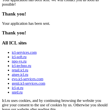
possible!
Thank you!
Your application has been sent.
Thank you!
All ICL sites
icl-services.com
icl-soft.ru
npo-vs.ru
icl-techno.ru
retail.icl.ru
aisee.icl.ru
evo.icl-services.com
genii.icl-services.com
icl-st.ru
snrd.ru
Icl.ru uses cookies, and by continuing browsing the website you
give your consent to the use of cookies by us. Otherwise you should
leave our website after reading this.