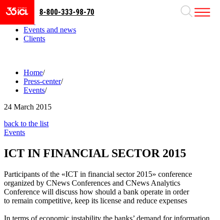
8-800-333-98-70
Business areas
Projects
Events and news
Clients
Home
/
Press-center
/
Events
/
24
March 2015
back to the list
Events
ICT IN FINANCIAL SECTOR 2015
Participants of the «ICT in financial sector 2015» conference
organized by CNews Conferences and CNews Analytics
Conference will discuss how should a bank operate in order
to remain competitive, keep its license and reduce expenses
In terms of economic instability the banks’ demand for information