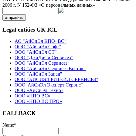
2006 г. N 152-ФЗ «О персональных данных»
отправить
Legal entities GK ICL
АО "АйСиЭл КПО- ВС"
ООО "АйСиЭл Софт"
ООО "АйСиЭл СТ"
ООО "ДжиДиСи Сервисез"
ООО "АйСиЭл Сервисез"
ООО "АйСиЭл Сервисез Восток"
ООО "АйСиЭл Запад"
ООО "АЙСИЭЛ РИТЕЙЛ СЕРВИСЕЗ"
ООО"АйСиЭл Эксперт Сервис"
ООО «АйСиЭл Техно»
ООО «НПО ВС»
ООО «НПО ВС-ПРО»
CALLBACK
Name
*