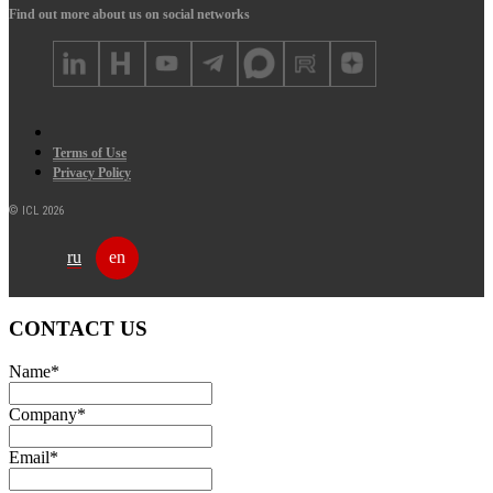
Find out more about us on social networks
Terms of Use
Privacy Policy
© ICL 2026
ru
en
CONTACT US
Name
*
Company
*
Email
*