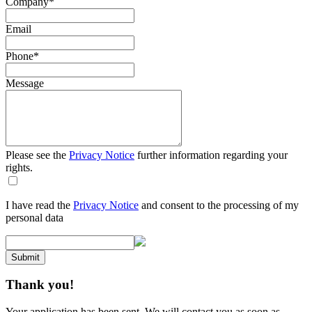
Company
*
Email
Phone
*
Message
Please see the
Privacy Notice
further information regarding your
rights.
I have read the
Privacy Notice
and consent to the processing of my
personal data
Submit
Thank you!
Your application has been sent. We will contact you as soon as