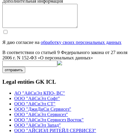
Дополнительная информация
Я даю согласие на
обработку своих персональных данных
В соответствии со статьей 9 Федерального закона от 27 июля
2006 г. N 152-ФЗ «О персональных данных»
отправить
Legal entities GK ICL
АО "АйСиЭл КПО- ВС"
ООО "АйСиЭл Софт"
ООО "АйСиЭл СТ"
ООО "ДжиДиСи Сервисез"
ООО "АйСиЭл Сервисез"
ООО "АйСиЭл Сервисез Восток"
ООО "АйСиЭл Запад"
ООО "АЙСИЭЛ РИТЕЙЛ СЕРВИСЕЗ"