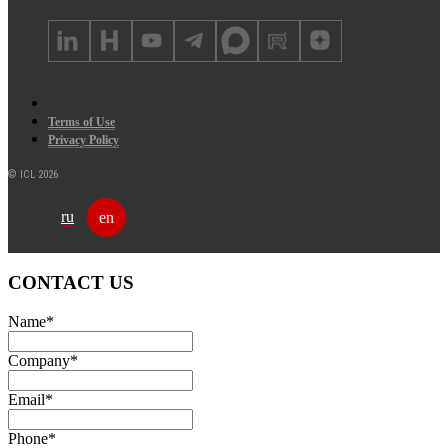
Terms of Use
Privacy Policy
© ICL 2026
ru
en
CONTACT US
Name
*
Company
*
Email
*
Phone
*