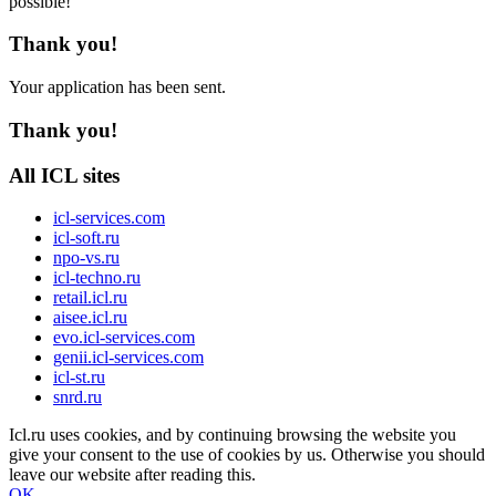
possible!
Thank you!
Your application has been sent.
Thank you!
All ICL sites
icl-services.com
icl-soft.ru
npo-vs.ru
icl-techno.ru
retail.icl.ru
aisee.icl.ru
evo.icl-services.com
genii.icl-services.com
icl-st.ru
snrd.ru
Icl.ru uses cookies, and by continuing browsing the website you
give your consent to the use of cookies by us. Otherwise you should
leave our website after reading this.
OK