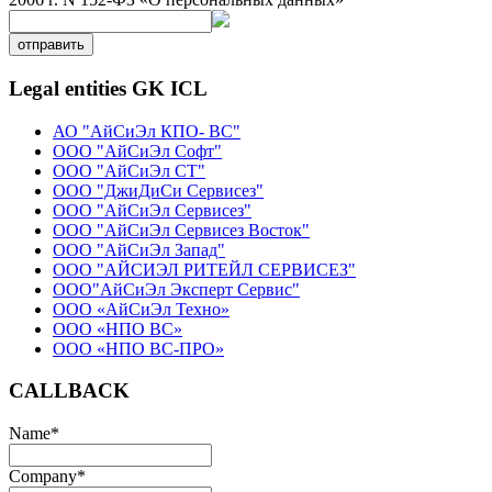
отправить
Legal entities GK ICL
АО "АйСиЭл КПО- ВС"
ООО "АйСиЭл Софт"
ООО "АйСиЭл СТ"
ООО "ДжиДиСи Сервисез"
ООО "АйСиЭл Сервисез"
ООО "АйСиЭл Сервисез Восток"
ООО "АйСиЭл Запад"
ООО "АЙСИЭЛ РИТЕЙЛ СЕРВИСЕЗ"
ООО"АйСиЭл Эксперт Сервис"
ООО «АйСиЭл Техно»
ООО «НПО ВС»
ООО «НПО ВС-ПРО»
CALLBACK
Name
*
Company
*