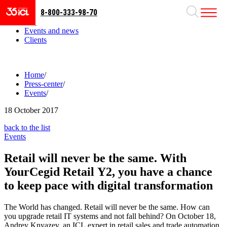
8-800-333-98-70
Business areas
Projects
Events and news
Clients
Home
/
Press-center
/
Events
/
18
October 2017
back to the list
Events
Retail will never be the same. With
YourCegid Retail Y2, you have a chance
to keep pace with digital transformation
The World has changed. Retail will never be the same. How can
you upgrade retail IT systems and not fall behind? On October 18,
Andrey Knyazev, an ICL expert in retail sales and trade automation,