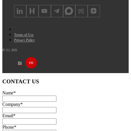
Terms of Use
Privacy Policy
© ICL 2026
ru
en
CONTACT US
Name
*
Company
*
Email
*
Phone
*