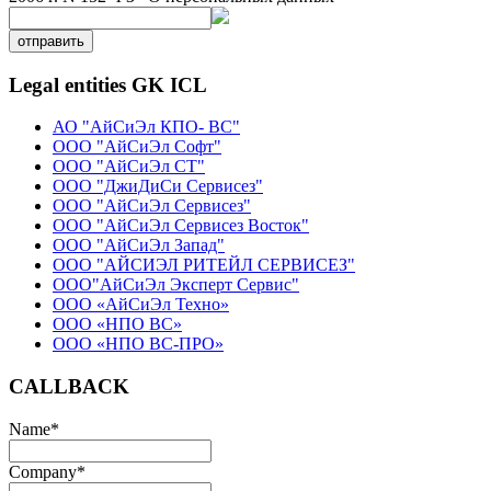
отправить
Legal entities GK ICL
АО "АйСиЭл КПО- ВС"
ООО "АйСиЭл Софт"
ООО "АйСиЭл СТ"
ООО "ДжиДиСи Сервисез"
ООО "АйСиЭл Сервисез"
ООО "АйСиЭл Сервисез Восток"
ООО "АйСиЭл Запад"
ООО "АЙСИЭЛ РИТЕЙЛ СЕРВИСЕЗ"
ООО"АйСиЭл Эксперт Сервис"
ООО «АйСиЭл Техно»
ООО «НПО ВС»
ООО «НПО ВС-ПРО»
CALLBACK
Name
*
Company
*