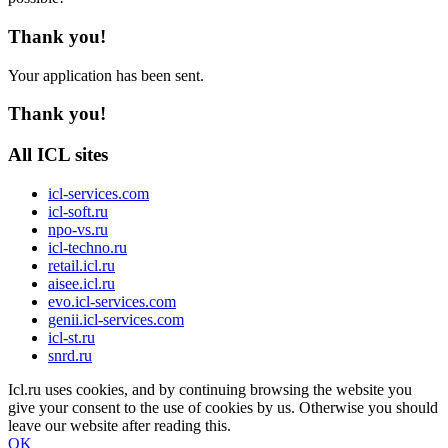
Thank you!
Your application has been sent.
Thank you!
All ICL sites
icl-services.com
icl-soft.ru
npo-vs.ru
icl-techno.ru
retail.icl.ru
aisee.icl.ru
evo.icl-services.com
genii.icl-services.com
icl-st.ru
snrd.ru
Icl.ru uses cookies, and by continuing browsing the website you
give your consent to the use of cookies by us. Otherwise you should
leave our website after reading this.
OK