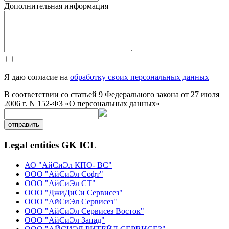
Дополнительная информация
Я даю согласие на
обработку своих персональных данных
В соответствии со статьей 9 Федерального закона от 27 июля
2006 г. N 152-ФЗ «О персональных данных»
отправить
Legal entities GK ICL
АО "АйСиЭл КПО- ВС"
ООО "АйСиЭл Софт"
ООО "АйСиЭл СТ"
ООО "ДжиДиСи Сервисез"
ООО "АйСиЭл Сервисез"
ООО "АйСиЭл Сервисез Восток"
ООО "АйСиЭл Запад"