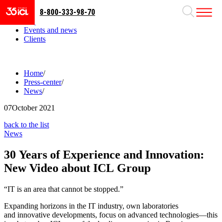
8-800-333-98-70
Business areas
Projects
Events and news
Clients
Home
/
Press-center
/
News
/
07
October 2021
back to the list
News
30 Years of Experience and Innovation:
New Video about ICL Group
“IT is an area that cannot be stopped.”
Expanding horizons in the IT industry, own laboratories
and innovative developments, focus on advanced technologies—this