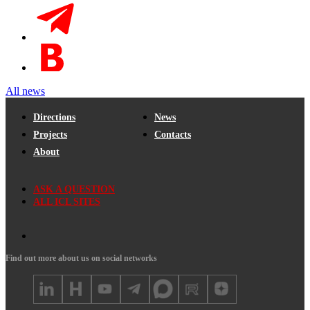
All news
Directions
News
Projects
Contacts
About
ASK A QUESTION
ALL ICL SITES
Find out more about us on social networks