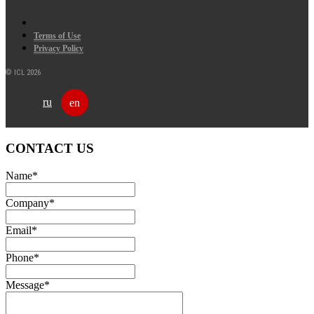
Terms of Use
Privacy Policy
© ICL 2026
ru
en
CONTACT US
Name
*
Company
*
Email
*
Phone
*
Message
*