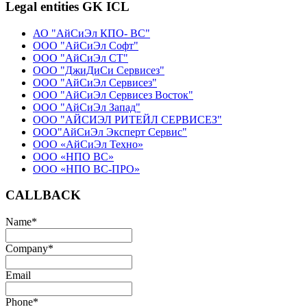
Legal entities GK ICL
АО "АйСиЭл КПО- ВС"
ООО "АйСиЭл Софт"
ООО "АйСиЭл СТ"
ООО "ДжиДиСи Сервисез"
ООО "АйСиЭл Сервисез"
ООО "АйСиЭл Сервисез Восток"
ООО "АйСиЭл Запад"
ООО "АЙСИЭЛ РИТЕЙЛ СЕРВИСЕЗ"
ООО"АйСиЭл Эксперт Сервис"
ООО «АйСиЭл Техно»
ООО «НПО ВС»
ООО «НПО ВС-ПРО»
CALLBACK
Name
*
Company
*
Email
Phone
*