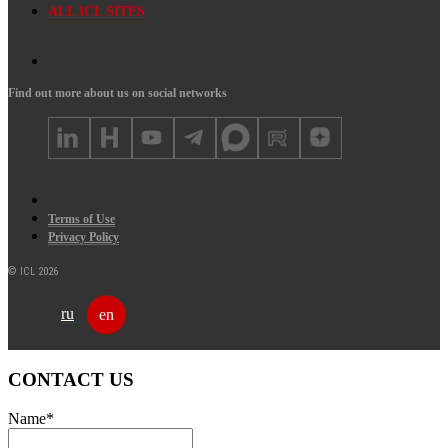
ALL ICL SITES
Find out more about us on social networks
Terms of Use
Privacy Policy
© ICL 2026
ru
en
CONTACT US
Name
*