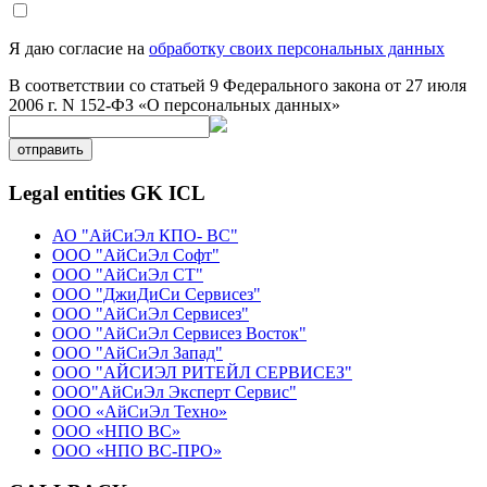
Я даю согласие на
обработку своих персональных данных
В соответствии со статьей 9 Федерального закона от 27 июля
2006 г. N 152-ФЗ «О персональных данных»
отправить
Legal entities GK ICL
АО "АйСиЭл КПО- ВС"
ООО "АйСиЭл Софт"
ООО "АйСиЭл СТ"
ООО "ДжиДиСи Сервисез"
ООО "АйСиЭл Сервисез"
ООО "АйСиЭл Сервисез Восток"
ООО "АйСиЭл Запад"
ООО "АЙСИЭЛ РИТЕЙЛ СЕРВИСЕЗ"
ООО"АйСиЭл Эксперт Сервис"
ООО «АйСиЭл Техно»
ООО «НПО ВС»
ООО «НПО ВС-ПРО»