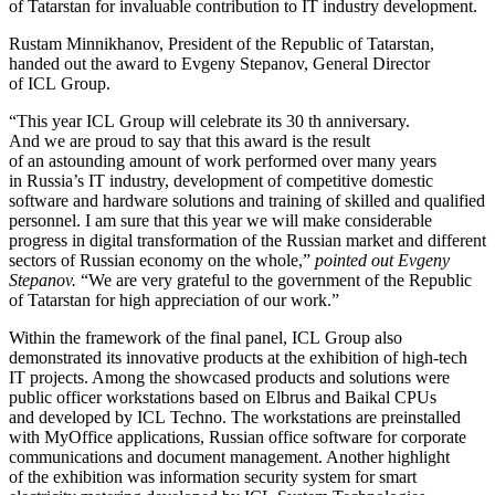
of Tatarstan for invaluable contribution to IT industry development.
Rustam Minnikhanov, President of the Republic of Tatarstan,
handed out the award to Evgeny Stepanov, General Director
of ICL Group.
“This year ICL Group will celebrate its 30 th anniversary.
And we are proud to say that this award is the result
of an astounding amount of work performed over many years
in Russia’s IT industry, development of competitive domestic
software and hardware solutions and training of skilled and qualified
personnel. I am sure that this year we will make considerable
progress in digital transformation of the Russian market and different
sectors of Russian economy on the whole,”
pointed out Evgeny
Stepanov.
“We are very grateful to the government of the Republic
of Tatarstan for high appreciation of our work.”
Within the framework of the final panel, ICL Group also
demonstrated its innovative products at the exhibition of high-tech
IT projects. Among the showcased products and solutions were
public officer workstations based on Elbrus and Baikal CPUs
and developed by ICL Techno. The workstations are preinstalled
with MyOffice applications, Russian office software for corporate
communications and document management. Another highlight
of the exhibition was information security system for smart