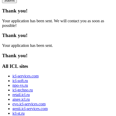
Submit
Thank you!
Your application has been sent. We will contact you as soon as
possible!
Thank you!
Your application has been sent.
Thank you!
All ICL sites
icl-services.com
icl-soft.ru
npo-vs.ru
icl-techno.ru
retail.icl.ru
aisee.icl.ru
evo.icl-services.com
genii.icl-services.com
icl-st.ru