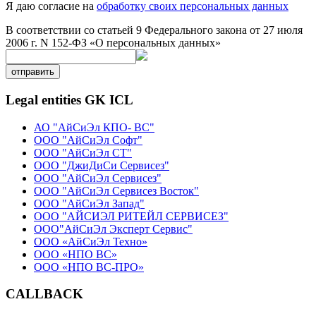
Я даю согласие на
обработку своих персональных данных
В соответствии со статьей 9 Федерального закона от 27 июля
2006 г. N 152-ФЗ «О персональных данных»
отправить
Legal entities GK ICL
АО "АйСиЭл КПО- ВС"
ООО "АйСиЭл Софт"
ООО "АйСиЭл СТ"
ООО "ДжиДиСи Сервисез"
ООО "АйСиЭл Сервисез"
ООО "АйСиЭл Сервисез Восток"
ООО "АйСиЭл Запад"
ООО "АЙСИЭЛ РИТЕЙЛ СЕРВИСЕЗ"
ООО"АйСиЭл Эксперт Сервис"
ООО «АйСиЭл Техно»
ООО «НПО ВС»
ООО «НПО ВС-ПРО»
CALLBACK