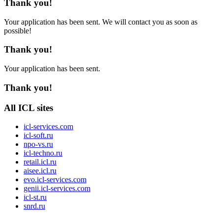
Thank you!
Your application has been sent. We will contact you as soon as
possible!
Thank you!
Your application has been sent.
Thank you!
All ICL sites
icl-services.com
icl-soft.ru
npo-vs.ru
icl-techno.ru
retail.icl.ru
aisee.icl.ru
evo.icl-services.com
genii.icl-services.com
icl-st.ru
snrd.ru