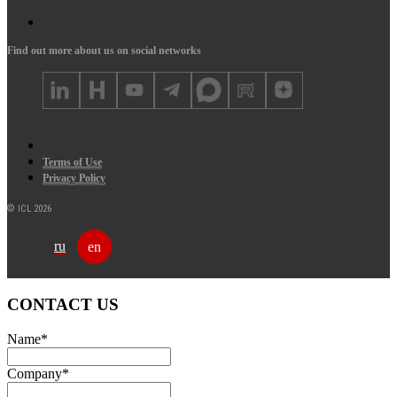
Find out more about us on social networks
Terms of Use
Privacy Policy
© ICL 2026
ru
en
CONTACT US
Name
*
Company
*