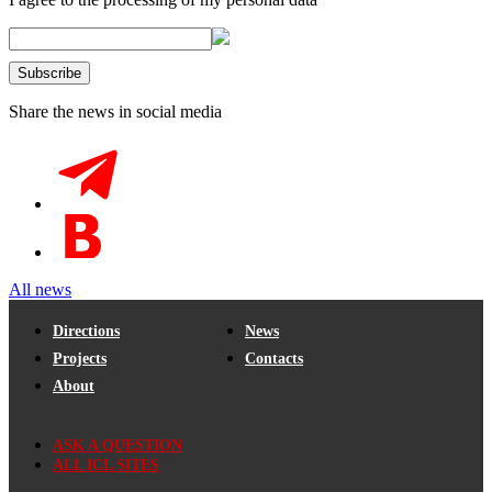
Share the news in social media
All news
Directions
News
Projects
Contacts
About
ASK A QUESTION
ALL ICL SITES