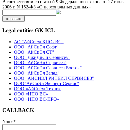
В соответствии со статьей 9 Федерального закона от 27 июля
2006 г. N 152-ФЗ «О персональных данных»
отправить
Legal entities GK ICL
АО "АйСиЭл КПО- ВС"
ООО "АйСиЭл Софт"
ООО "АйСиЭл СТ"
ООО "ДжиДиСи Сервисез"
ООО "АйСиЭл Сервисез"
ООО "АйСиЭл Сервисез Восток"
ООО "АйСиЭл Запад"
ООО "АЙСИЭЛ РИТЕЙЛ СЕРВИСЕЗ"
ООО"АйСиЭл Эксперт Сервис"
ООО «АйСиЭл Техно»
ООО «НПО ВС»
ООО «НПО ВС-ПРО»
CALLBACK
Name
*