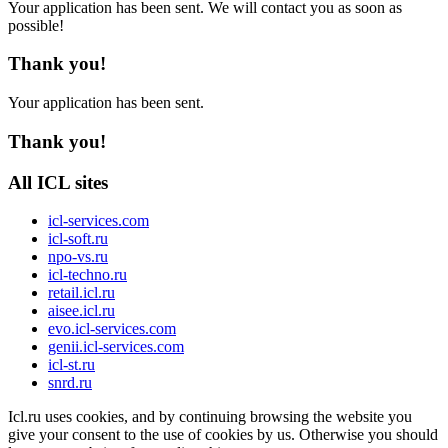
Your application has been sent. We will contact you as soon as
possible!
Thank you!
Your application has been sent.
Thank you!
All ICL sites
icl-services.com
icl-soft.ru
npo-vs.ru
icl-techno.ru
retail.icl.ru
aisee.icl.ru
evo.icl-services.com
genii.icl-services.com
icl-st.ru
snrd.ru
Icl.ru uses cookies, and by continuing browsing the website you
give your consent to the use of cookies by us. Otherwise you should