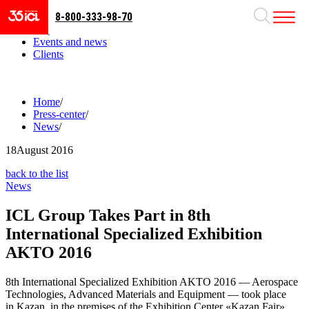
8-800-333-98-70
Business areas
Projects
Events and news
Clients
Home
/
Press-center
/
News
/
18
August 2016
back to the list
News
ICL Group Takes Part in 8th
International Specialized Exhibition
AKTO 2016
8th International Specialized Exhibition AKTO 2016 — Aerospace
Technologies, Advanced Materials and Equipment — took place
in Kazan, in the premises of the Exhibition Center «Kazan Fair»,