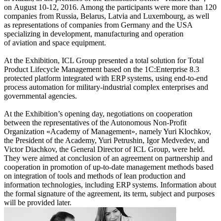
on August 10-12, 2016. Among the participants were more than 120
companies from Russia, Belarus, Latvia and Luxembourg, as well
as representations of companies from Germany and the USA
specializing in development, manufacturing and operation
of aviation and space equipment.
At the Exhibition, ICL Group presented a total solution for Total
Product Lifecycle Management based on the 1С:Enterprise 8.3
protected platform integrated with ERP systems, using end-to-end
process automation for military-industrial complex enterprises and
governmental agencies.
At the Exhibition’s opening day, negotiations on cooperation
between the representatives of the Autonomous Non-Profit
Organization «Academy of Management», namely Yuri Klochkov,
the President of the Academy, Yuri Petrushin, Igor Medvedev, and
Victor Diachkov, the General Director of ICL Group, were held.
They were aimed at conclusion of an agreement on partnership and
cooperation in promotion of up-to-date management methods based
on integration of tools and methods of lean production and
information technologies, including ERP systems. Information about
the formal signature of the agreement, its term, subject and purposes
will be provided later.