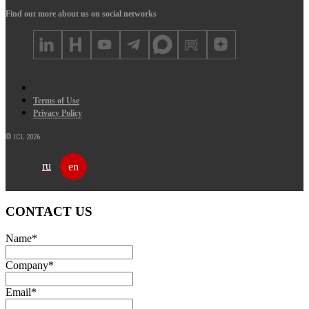
Find out more about us on social networks
Terms of Use
Privacy Policy
© ICL 2026
ru
en
CONTACT US
Name
*
Company
*
Email
*