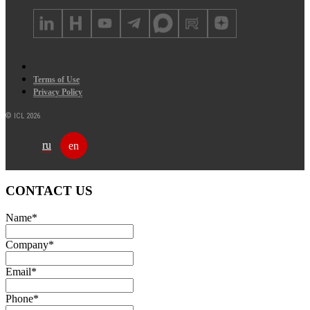
Terms of Use
Privacy Policy
© ICL 2026
ru
en
CONTACT US
Name
*
Company
*
Email
*
Phone
*