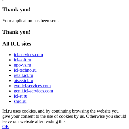
Thank you!
Your application has been sent.
Thank you!
All ICL sites
icl-services.com
icl-soft.ru
npo-vs.ru
icl-techno.ru
retail.icl.ru
aisee.icl.ru
evo.icl-services.com
genii.icl-services.com
icl-st.ru
snrd.ru
Icl.ru uses cookies, and by continuing browsing the website you
give your consent to the use of cookies by us. Otherwise you should
leave our website after reading this.
OK