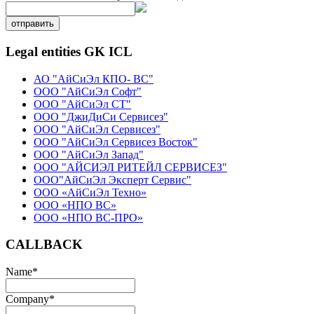
отправить
Legal entities GK ICL
АО "АйСиЭл КПО- ВС"
ООО "АйСиЭл Софт"
ООО "АйСиЭл СТ"
ООО "ДжиДиСи Сервисез"
ООО "АйСиЭл Сервисез"
ООО "АйСиЭл Сервисез Восток"
ООО "АйСиЭл Запад"
ООО "АЙСИЭЛ РИТЕЙЛ СЕРВИСЕЗ"
ООО"АйСиЭл Эксперт Сервис"
ООО «АйСиЭл Техно»
ООО «НПО ВС»
ООО «НПО ВС-ПРО»
CALLBACK
Name
*
Company
*