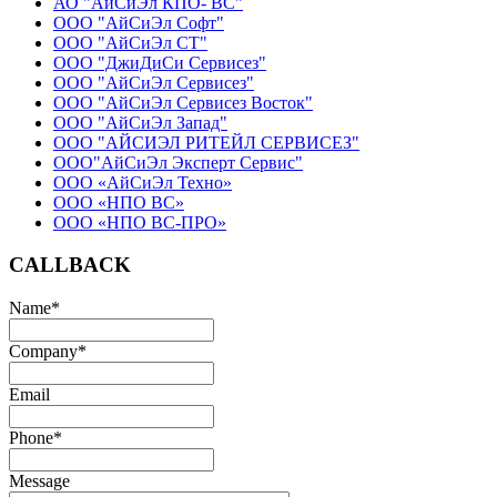
АО "АйСиЭл КПО- ВС"
ООО "АйСиЭл Софт"
ООО "АйСиЭл СТ"
ООО "ДжиДиСи Сервисез"
ООО "АйСиЭл Сервисез"
ООО "АйСиЭл Сервисез Восток"
ООО "АйСиЭл Запад"
ООО "АЙСИЭЛ РИТЕЙЛ СЕРВИСЕЗ"
ООО"АйСиЭл Эксперт Сервис"
ООО «АйСиЭл Техно»
ООО «НПО ВС»
ООО «НПО ВС-ПРО»
CALLBACK
Name
*
Company
*
Email
Phone
*
Message