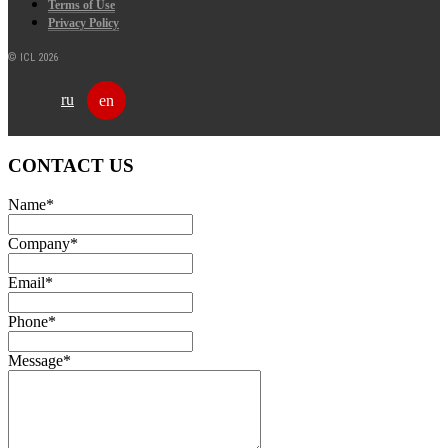
Terms of Use
Privacy Policy
© ICL 2026
ru
en
CONTACT US
Name
*
Company
*
Email
*
Phone
*
Message
*