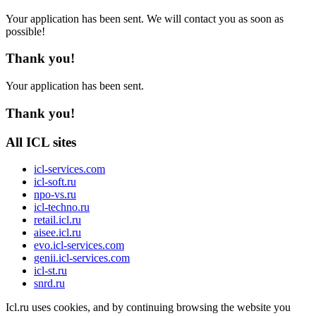
Your application has been sent. We will contact you as soon as
possible!
Thank you!
Your application has been sent.
Thank you!
All ICL sites
icl-services.com
icl-soft.ru
npo-vs.ru
icl-techno.ru
retail.icl.ru
aisee.icl.ru
evo.icl-services.com
genii.icl-services.com
icl-st.ru
snrd.ru
Icl.ru uses cookies, and by continuing browsing the website you