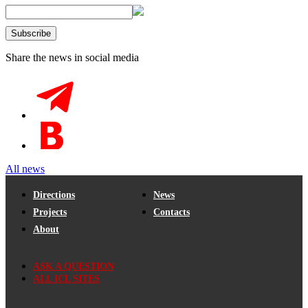
Share the news in social media
All news
Directions
News
Projects
Contacts
About
ASK A QUESTION
ALL ICL SITES