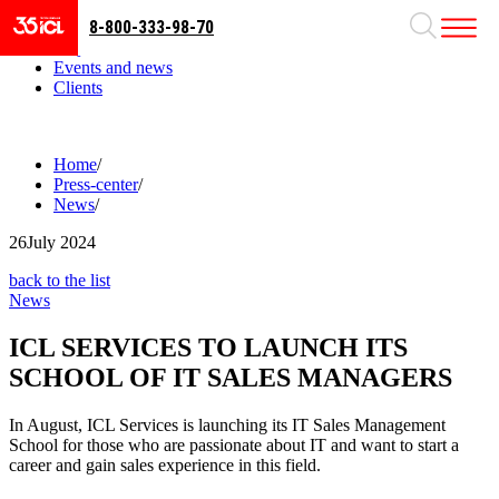
8-800-333-98-70
Business areas
Projects
Events and news
Clients
Home
/
Press-center
/
News
/
26
July 2024
back to the list
News
ICL SERVICES TO LAUNCH ITS
SCHOOL OF IT SALES MANAGERS
In August, ICL Services is launching its IT Sales Management
School for those who are passionate about IT and want to start a
career and gain sales experience in this field.