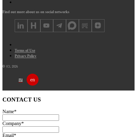
Find out more about us on social networks
Terms of Use
Privacy Policy
© ICL 2026
ru
en
CONTACT US
Name
*
Company
*
Email
*