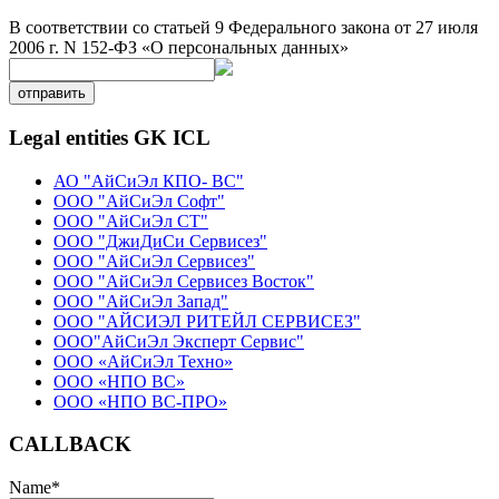
В соответствии со статьей 9 Федерального закона от 27 июля
2006 г. N 152-ФЗ «О персональных данных»
отправить
Legal entities GK ICL
АО "АйСиЭл КПО- ВС"
ООО "АйСиЭл Софт"
ООО "АйСиЭл СТ"
ООО "ДжиДиСи Сервисез"
ООО "АйСиЭл Сервисез"
ООО "АйСиЭл Сервисез Восток"
ООО "АйСиЭл Запад"
ООО "АЙСИЭЛ РИТЕЙЛ СЕРВИСЕЗ"
ООО"АйСиЭл Эксперт Сервис"
ООО «АйСиЭл Техно»
ООО «НПО ВС»
ООО «НПО ВС-ПРО»
CALLBACK
Name
*