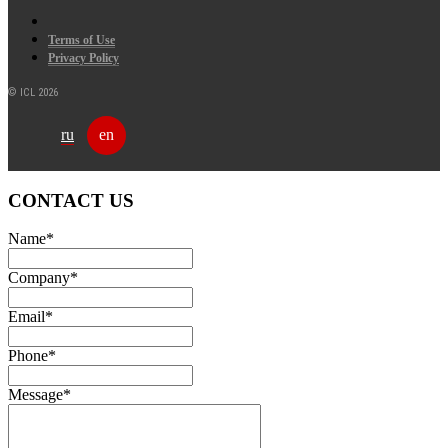
Terms of Use
Privacy Policy
© ICL 2026
ru
en
CONTACT US
Name
*
Company
*
Email
*
Phone
*
Message
*