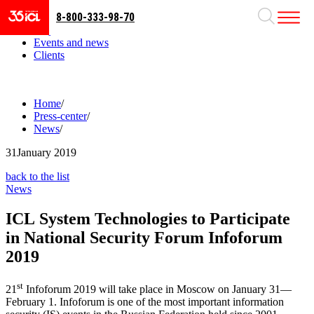
8-800-333-98-70
Business areas
Projects
Events and news
Clients
Home
/
Press-center
/
News
/
31
January 2019
back to the list
News
ICL System Technologies to Participate
in National Security Forum Infoforum
2019
st
21
Infoforum 2019 will take place in Moscow on January 31—
February 1. Infoforum is one of the most important information