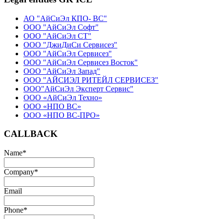
АО "АйСиЭл КПО- ВС"
ООО "АйСиЭл Софт"
ООО "АйСиЭл СТ"
ООО "ДжиДиСи Сервисез"
ООО "АйСиЭл Сервисез"
ООО "АйСиЭл Сервисез Восток"
ООО "АйСиЭл Запад"
ООО "АЙСИЭЛ РИТЕЙЛ СЕРВИСЕЗ"
ООО"АйСиЭл Эксперт Сервис"
ООО «АйСиЭл Техно»
ООО «НПО ВС»
ООО «НПО ВС-ПРО»
CALLBACK
Name
*
Company
*
Email
Phone
*