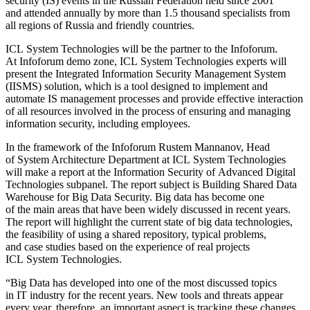
security (IS) events in the Russian Federation held since 2001
and attended annually by more than 1.5 thousand specialists from
all regions of Russia and friendly countries.
ICL System Technologies will be the partner to the Infoforum.
At Infoforum demo zone, ICL System Technologies experts will
present the Integrated Information Security Management System
(IISMS) solution, which is a tool designed to implement and
automate IS management processes and provide effective interaction
of all resources involved in the process of ensuring and managing
information security, including employees.
In the framework of the Infoforum Rustem Mannanov, Head
of System Architecture Department at ICL System Technologies
will make a report at the Information Security of Advanced Digital
Technologies subpanel. The report subject is Building Shared Data
Warehouse for Big Data Security. Big data has become one
of the main areas that have been widely discussed in recent years.
The report will highlight the current state of big data technologies,
the feasibility of using a shared repository, typical problems,
and case studies based on the experience of real projects
ICL System Technologies.
“Big Data has developed into one of the most discussed topics
in IT industry for the recent years. New tools and threats appear
every year, therefore, an important aspect is tracking these changes