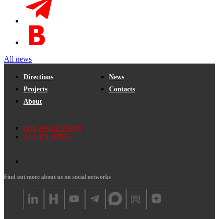
All news
Directions
News
Projects
Contacts
About
ASK A QUESTION
ALL ICL SITES
Find out more about us on social networks