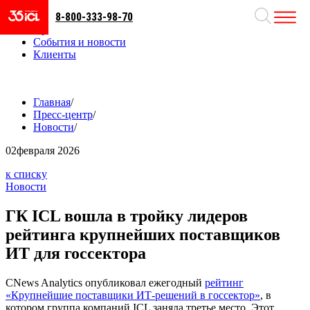
8-800-333-98-70
Направления
Проекты
События и новости
Клиенты
Главная
/
Пресс-центр
/
Новости
/
02
февраля 2026
к списку
Новости
ГК ICL вошла в тройку лидеров
рейтинга крупнейших поставщиков
ИТ для госсектора
CNews Analytics опубликовал ежегодный
рейтинг
«Крупнейшие поставщики ИТ-решений в госсектор»
, в
котором группа компаний ICL заняла третье место. Этот