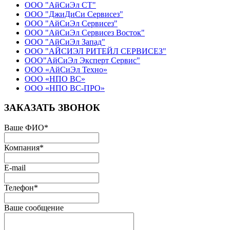
ООО "АйСиЭл СТ"
ООО "ДжиДиСи Сервисез"
ООО "АйСиЭл Сервисез"
ООО "АйСиЭл Сервисез Восток"
ООО "АйСиЭл Запад"
ООО "АЙСИЭЛ РИТЕЙЛ СЕРВИСЕЗ"
ООО"АйСиЭл Эксперт Сервис"
ООО «АйСиЭл Техно»
ООО «НПО ВС»
ООО «НПО ВС-ПРО»
ЗАКАЗАТЬ ЗВОНОК
Ваше ФИО
*
Компания
*
E-mail
Телефон
*
Ваше сообщение