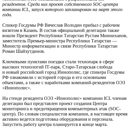
резидентов. Среди них проект собственного SOC-центра
компании ICL, запуск которого запланирован на март этого
года.
Спикер Госдумы РФ Вячеслав Володин прибыл с рабочим
визитом в Казань. В состав официальной делегации также
вошли Президент Республики Татарстан Рустам Минниханов,
заместитель Премьер-министра Республики Татарстан —
Министр информатизации и связи Республики Татарстан
Роман Шайхутдинов.
Ключевыми пунктами поездки стали технопарк в сфере
высоких технологий ІТ-парк, Старо-Татарская слобода
и новый российский город Иннополис, где спикера Госдумы
РФ ознакомили с историей города и его основными
объектами, а также с наработками компаний-резидентов ОЭЗ
«Иннополис».
На стенде резидента ОЭЗ «Иннополис» компании ICL членам
делегации был представлен проект создания Центра
мониторинга и предотвращения компьютерных атак (SOC-
центр). По словам специалистов компании, в настоящее время
активно ведется подготовка оборудования и персонала.
Запустить работу центра планируется в конце марта.