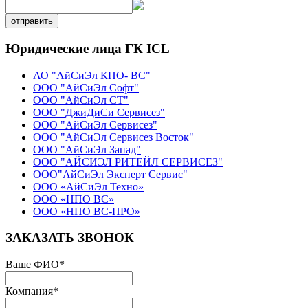
отправить
Юридические лица ГК ICL
АО "АйСиЭл КПО- ВС"
ООО "АйСиЭл Софт"
ООО "АйСиЭл СТ"
ООО "ДжиДиСи Сервисез"
ООО "АйСиЭл Сервисез"
ООО "АйСиЭл Сервисез Восток"
ООО "АйСиЭл Запад"
ООО "АЙСИЭЛ РИТЕЙЛ СЕРВИСЕЗ"
ООО"АйСиЭл Эксперт Сервис"
ООО «АйСиЭл Техно»
ООО «НПО ВС»
ООО «НПО ВС-ПРО»
ЗАКАЗАТЬ ЗВОНОК
Ваше ФИО
*
Компания
*