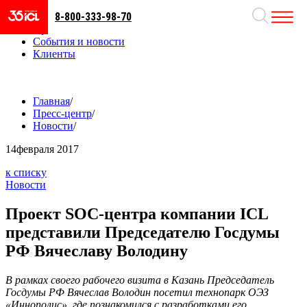
8-800-333-98-70
Направления
Проекты
События и новости
Клиенты
Главная
/
Пресс-центр
/
Новости
/
14
февраля 2017
к списку
Новости
Проект SOC-центра компании ICL
представили Председателю Госдумы
РФ Вячеславу Володину
В рамках своего рабочего визита в Казань Председатель
Госдумы РФ Вячеслав Володин посетил технопарк ОЭЗ
«Иннополис», где познакомился с разработками его