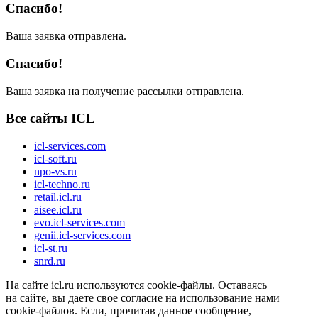
Спасибо!
Ваша заявка отправлена.
Спасибо!
Ваша заявка на получение рассылки отправлена.
Все сайты ICL
icl-services.com
icl-soft.ru
npo-vs.ru
icl-techno.ru
retail.icl.ru
aisee.icl.ru
evo.icl-services.com
genii.icl-services.com
icl-st.ru
snrd.ru
На сайте icl.ru используются cookie-файлы. Оставаясь
на сайте, вы даете свое согласие на использование нами
cookie-файлов. Если, прочитав данное сообщение,