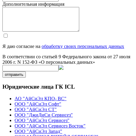
Дополнительная информация
Я даю согласие на
обработку своих персональных данных
В соответствии со статьей 9 Федерального закона от 27 июля
2006 г. N 152-ФЗ «О персональных данных»
отправить
Юридические лица ГК ICL
АО "АйСиЭл КПО- ВС"
ООО "АйСиЭл Софт"
ООО "АйСиЭл СТ"
ООО "ДжиДиСи Сервисез"
ООО "АйСиЭл Сервисез"
ООО "АйСиЭл Сервисез Восток"
ООО "АйСиЭл Запад"