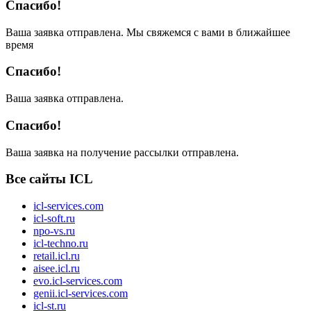
Спасибо!
Ваша заявка отправлена. Мы свяжемся с вами в ближайшее
время
Спасибо!
Ваша заявка отправлена.
Спасибо!
Ваша заявка на получение рассылки отправлена.
Все сайты ICL
icl-services.com
icl-soft.ru
npo-vs.ru
icl-techno.ru
retail.icl.ru
aisee.icl.ru
evo.icl-services.com
genii.icl-services.com
icl-st.ru