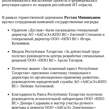
реализовывались масштабные проекты и формировалась
репутация одного из лидеров российской ИТ-отрасли.
В рамках торжественной церемонии
Рустам Минниханов
вручил сотрудникам компаний государственные награды:
Орденом «Дуслык» были награждены генеральный
директор АО «АйСиЭл-КПО ВС» Евгений Степанов и
генеральный директор ООО «НПО ВС» Игорь
Кульмяков.
Медаль Республики Татарстан «За доблестный труд»
получил руководитель центра разработки специальных
решений ООО «НПО ВС» Арсен Тагиров.
Почетное звание «Заслуженный юрист Республики
Татарстан» присвоено советнику генерального
директора по организационно-правовому развитию,
руководителю юридической службы АО «АйСиЭл-КПО
ВС» Любови Антоновой.
Благодарность Раиса Республики Татарстан получили
руководитель испытательной лаборатории ООО «НПО
ВС» Динара Садыкова и мастер участка ручного
монтажа и ремонта ООО «АйСиЭл Электроникс»