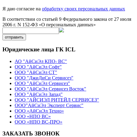
Я даю согласие на
обработку своих персональных данных
В соответствии со статьей 9 Федерального закона от 27 июля
2006 г. N 152-ФЗ «О персональных данных»
отправить
Юридические лица ГК ICL
АО "АйСиЭл КПО- ВС"
ООО "АйСиЭл Софт"
ООО "АйСиЭл СТ"
ООО "ДжиДиСи Сервисез"
ООО "АйСиЭл Сервисез"
ООО "АйСиЭл Сервисез Восток"
ООО "АйСиЭл Запад"
ООО "АЙСИЭЛ РИТЕЙЛ СЕРВИСЕЗ"
ООО"АйСиЭл Эксперт Сервис"
ООО «АйСиЭл Техно»
ООО «НПО ВС»
ООО «НПО ВС-ПРО»
ЗАКАЗАТЬ ЗВОНОК