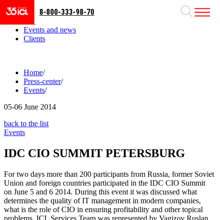
8-800-333-98-70
Business areas
Projects
Events and news
Clients
Home
/
Press-center
/
Events
/
05-06
June 2014
back to the list
Events
IDC CIO SUMMIT PETERSBURG
For two days more than 200 participants from Russia, former Soviet
Union and foreign countries participated in the IDC CIO Summit
on June 5 and 6 2014. During this event it was discussed what
determines the quality of IT management in modern companies,
what is the role of CIO in ensuring profitability and other topical
problems. ICL Services Team was represented by Vagizov Ruslan