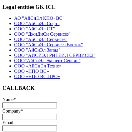
Legal entities GK ICL
АО "АйСиЭл КПО- ВС"
ООО "АйСиЭл Софт"
ООО "АйСиЭл СТ"
ООО "ДжиДиСи Сервисез"
ООО "АйСиЭл Сервисез"
ООО "АйСиЭл Сервисез Восток"
ООО "АйСиЭл Запад"
ООО "АЙСИЭЛ РИТЕЙЛ СЕРВИСЕЗ"
ООО"АйСиЭл Эксперт Сервис"
ООО «АйСиЭл Техно»
ООО «НПО ВС»
ООО «НПО ВС-ПРО»
CALLBACK
Name
*
Company
*
Email