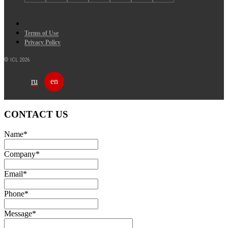
Terms of Use
Privacy Policy
© ICL 2026
ru
en
CONTACT US
Name
*
Company
*
Email
*
Phone
*
Message
*