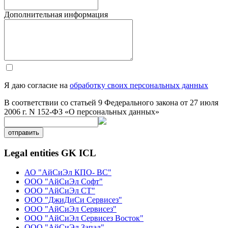
Дополнительная информация
Я даю согласие на
обработку своих персональных данных
В соответствии со статьей 9 Федерального закона от 27 июля
2006 г. N 152-ФЗ «О персональных данных»
отправить
Legal entities GK ICL
АО "АйСиЭл КПО- ВС"
ООО "АйСиЭл Софт"
ООО "АйСиЭл СТ"
ООО "ДжиДиСи Сервисез"
ООО "АйСиЭл Сервисез"
ООО "АйСиЭл Сервисез Восток"
ООО "АйСиЭл Запад"