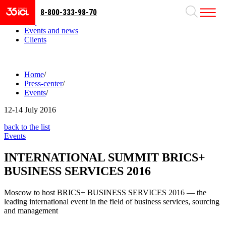
8-800-333-98-70
Business areas
Projects
Events and news
Clients
Home
/
Press-center
/
Events
/
12-14
July 2016
back to the list
Events
INTERNATIONAL SUMMIT BRICS+
BUSINESS SERVICES 2016
Moscow to host BRICS+ BUSINESS SERVICES 2016 — the
leading international event in the field of business services, sourcing
and management