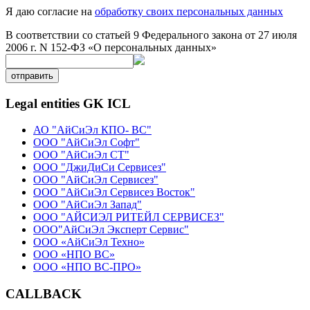
Я даю согласие на
обработку своих персональных данных
В соответствии со статьей 9 Федерального закона от 27 июля
2006 г. N 152-ФЗ «О персональных данных»
отправить
Legal entities GK ICL
АО "АйСиЭл КПО- ВС"
ООО "АйСиЭл Софт"
ООО "АйСиЭл СТ"
ООО "ДжиДиСи Сервисез"
ООО "АйСиЭл Сервисез"
ООО "АйСиЭл Сервисез Восток"
ООО "АйСиЭл Запад"
ООО "АЙСИЭЛ РИТЕЙЛ СЕРВИСЕЗ"
ООО"АйСиЭл Эксперт Сервис"
ООО «АйСиЭл Техно»
ООО «НПО ВС»
ООО «НПО ВС-ПРО»
CALLBACK