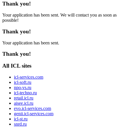
Thank you!
Your application has been sent. We will contact you as soon as
possible!
Thank you!
Your application has been sent.
Thank you!
All ICL sites
icl-services.com
icl-soft.ru
npo-vs.ru
icl-techno.ru
retail.icl.ru
aisee.icl.ru
evo.icl-services.com
genii.icl-services.com
icl-st.ru
snrd.ru