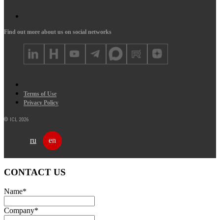
Find out more about us on social networks
Terms of Use
Privacy Policy
© ICL 2026
ru
en
CONTACT US
Name
*
Company
*