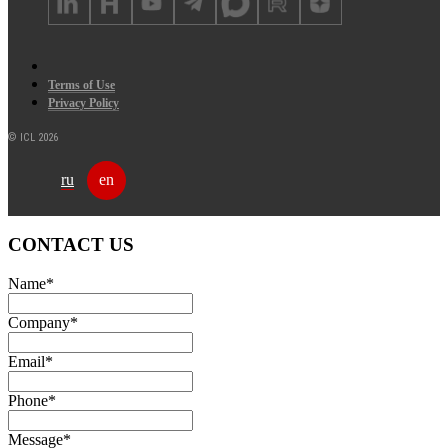
Terms of Use
Privacy Policy
© ICL 2026
ru
en
CONTACT US
Name
*
Company
*
Email
*
Phone
*
Message
*