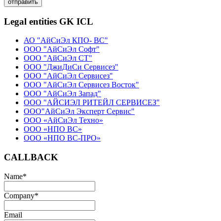
отправить
Legal entities GK ICL
АО "АйСиЭл КПО- ВС"
ООО "АйСиЭл Софт"
ООО "АйСиЭл СТ"
ООО "ДжиДиСи Сервисез"
ООО "АйСиЭл Сервисез"
ООО "АйСиЭл Сервисез Восток"
ООО "АйСиЭл Запад"
ООО "АЙСИЭЛ РИТЕЙЛ СЕРВИСЕЗ"
ООО"АйСиЭл Эксперт Сервис"
ООО «АйСиЭл Техно»
ООО «НПО ВС»
ООО «НПО ВС-ПРО»
CALLBACK
Name
*
Company
*
Email