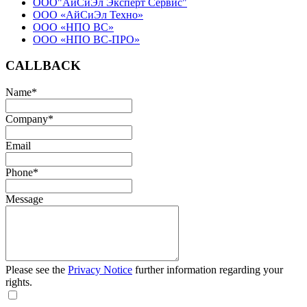
ООО"АйСиЭл Эксперт Сервис"
ООО «АйСиЭл Техно»
ООО «НПО ВС»
ООО «НПО ВС-ПРО»
CALLBACK
Name
*
Company
*
Email
Phone
*
Message
Please see the
Privacy Notice
further information regarding your
rights.