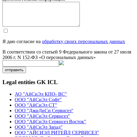
Я даю согласие на
обработку своих персональных данных
В соответствии со статьей 9 Федерального закона от 27 июля
2006 г. N 152-ФЗ «О персональных данных»
отправить
Legal entities GK ICL
АО "АйСиЭл КПО- ВС"
ООО "АйСиЭл Софт"
ООО "АйСиЭл СТ"
ООО "ДжиДиСи Сервисез"
ООО "АйСиЭл Сервисез"
ООО "АйСиЭл Сервисез Восток"
ООО "АйСиЭл Запад"
ООО "АЙСИЭЛ РИТЕЙЛ СЕРВИСЕЗ"