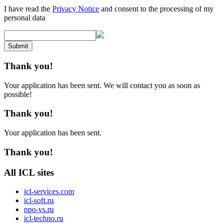
I have read the
Privacy Notice
and consent to the processing of my
personal data
Submit
Thank you!
Your application has been sent. We will contact you as soon as
possible!
Thank you!
Your application has been sent.
Thank you!
All ICL sites
icl-services.com
icl-soft.ru
npo-vs.ru
icl-techno.ru