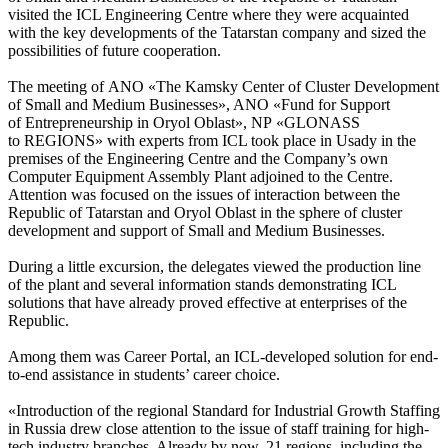
visited the ICL Engineering Centre where they were acquainted
with the key developments of the Tatarstan company and sized the
possibilities of future cooperation.
The meeting of ANO «The Kamsky Center of Cluster Development
of Small and Medium Businesses», ANO «Fund for Support
of Entrepreneurship in Oryol Oblast», NP «GLONASS
to REGIONS» with experts from ICL took place in Usady in the
premises of the Engineering Centre and the Company’s own
Computer Equipment Assembly Plant adjoined to the Centre.
Attention was focused on the issues of interaction between the
Republic of Tatarstan and Oryol Oblast in the sphere of cluster
development and support of Small and Medium Businesses.
During a little excursion, the delegates viewed the production line
of the plant and several information stands demonstrating ICL
solutions that have already proved effective at enterprises of the
Republic.
Among them was Career Portal, an ICL-developed solution for end-
to-end assistance in students’ career choice.
«Introduction of the regional Standard for Industrial Growth Staffing
in Russia drew close attention to the issue of staff training for high-
tech industry branches. Already by now, 21 regions, including the