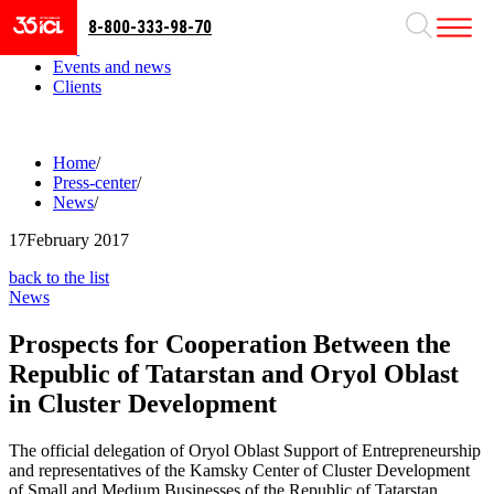
8-800-333-98-70
Business areas
Projects
Events and news
Clients
Home
/
Press-center
/
News
/
17
February 2017
back to the list
News
Prospects for Cooperation Between the
Republic of Tatarstan and Oryol Oblast
in Cluster Development
The official delegation of Oryol Oblast Support of Entrepreneurship
and representatives of the Kamsky Center of Cluster Development
of Small and Medium Businesses of the Republic of Tatarstan