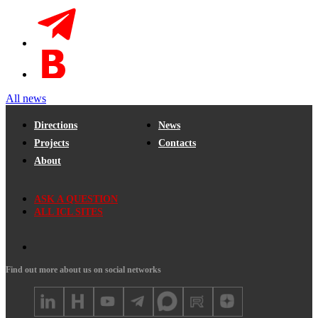
All news
Directions
News
Projects
Contacts
About
ASK A QUESTION
ALL ICL SITES
Find out more about us on social networks