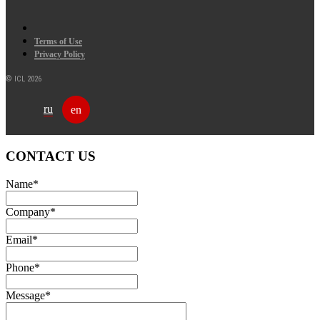
Terms of Use
Privacy Policy
© ICL 2026
ru
en
CONTACT US
Name
*
Company
*
Email
*
Phone
*
Message
*