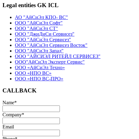
Legal entities GK ICL
АО "АйСиЭл КПО- ВС"
ООО "АйСиЭл Софт"
ООО "АйСиЭл СТ"
ООО "ДжиДиСи Сервисез"
ООО "АйСиЭл Сервисез"
ООО "АйСиЭл Сервисез Восток"
ООО "АйСиЭл Запад"
ООО "АЙСИЭЛ РИТЕЙЛ СЕРВИСЕЗ"
ООО"АйСиЭл Эксперт Сервис"
ООО «АйСиЭл Техно»
ООО «НПО ВС»
ООО «НПО ВС-ПРО»
CALLBACK
Name
*
Company
*
Email
Phone
*