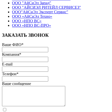
ООО "АйСиЭл Запад"
ООО "АЙСИЭЛ РИТЕЙЛ СЕРВИСЕЗ"
ООО"АйСиЭл Эксперт Сервис"
ООО «АйСиЭл Техно»
ООО «НПО ВС»
ООО «НПО ВС-ПРО»
ЗАКАЗАТЬ ЗВОНОК
Ваше ФИО
*
Компания
*
E-mail
Телефон
*
Ваше сообщение