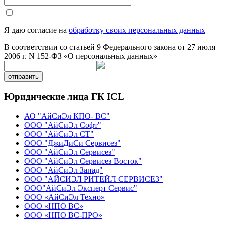
Я даю согласие на
обработку своих персональных данных
В соответствии со статьей 9 Федерального закона от 27 июля
2006 г. N 152-ФЗ «О персональных данных»
отправить
Юридические лица ГК ICL
АО "АйСиЭл КПО- ВС"
ООО "АйСиЭл Софт"
ООО "АйСиЭл СТ"
ООО "ДжиДиСи Сервисез"
ООО "АйСиЭл Сервисез"
ООО "АйСиЭл Сервисез Восток"
ООО "АйСиЭл Запад"
ООО "АЙСИЭЛ РИТЕЙЛ СЕРВИСЕЗ"
ООО"АйСиЭл Эксперт Сервис"
ООО «АйСиЭл Техно»
ООО «НПО ВС»
ООО «НПО ВС-ПРО»