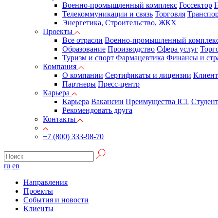
Военно-промышленный комплекс
Госсектор
Н
Телекоммуникации и связь
Торговля
Транспор
Энергетика, Строительство, ЖКХ
Проекты
Все отрасли
Военно-промышленный комплек
Образование
Производство
Сфера услуг
Торг
Туризм и спорт
Фармацевтика
Финансы и стр
Компания
О компании
Сертификаты и лицензии
Клиен
Партнеры
Пресс-центр
Карьера
Карьера
Вакансии
Преимущества ICL
Студен
Рекомендовать друга
Контакты
+7 (800) 333-98-70
ru
en
Направления
Проекты
События и новости
Клиенты