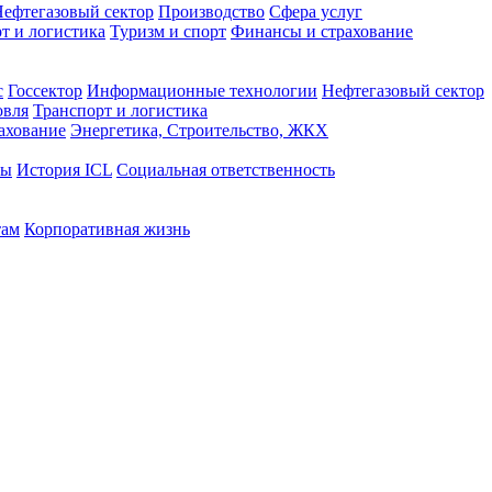
ефтегазовый сектор
Производство
Сфера услуг
т и логистика
Туризм и спорт
Финансы и страхование
с
Госсектор
Информационные технологии
Нефтегазовый сектор
овля
Транспорт и логистика
ахование
Энергетика, Строительство, ЖКХ
ты
История ICL
Социальная ответственность
там
Корпоративная жизнь