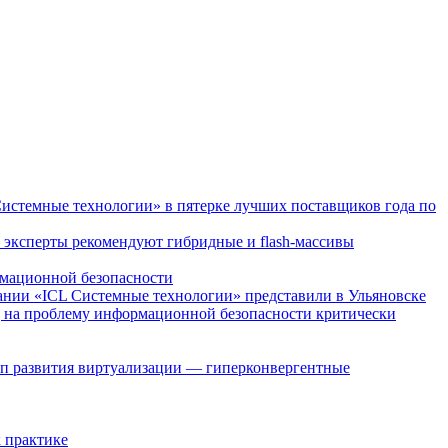
истемные технологии» в пятерке лучших поставщиков года по
 эксперты рекомендуют гибридные и flash-массивы
мационной безопасности
нии «ICL Системные технологии» представили в Ульяновске
 на проблему информационной безопасности критически
п развития виртуализации — гиперконвергентные
 практике