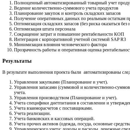
Полноценный автоматизированный товарный учет продук
Ведение количественно-суммового учета продуктов
Планирование закупок и контроль складских запасов
Получение оперативных данных по реальным остаткам пр
Оптимизация складских запасов (без риска оказаться без
Оптимизация штата персонала
Сокращение затрат и повышение рентабельности КОП
Интеграция с корпоративной учетной системой SAP R3
Минимизация влияния человеческого фактора
Прозрачность работы и оперативная оценка рентабельно
Результаты
В результате выполнения проекта были автоматизированы сле
Управления закупками (Планирование и учет).
Управления запасами (суммовой и количественно-суммов
учета.
Управления производством (Планирование и учет).
Учета специфики диетпитания в составлении и утвержде
Учета взаиморасчетов с поставщиками.
Учета реализации.
Учета банковских и кассовых операций.
Учета прочих активов (одежда, посуда, основные средства
Управленческого учета: доходы и расходы, денежные сред