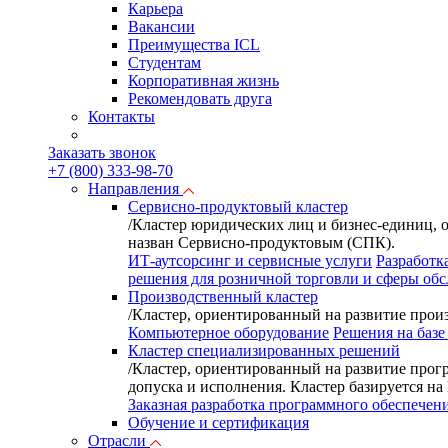
Карьера
Вакансии
Преимущества ICL
Студентам
Корпоративная жизнь
Рекомендовать друга
Контакты
Заказать звонок
+7 (800) 333-98-70
Направления
Сервисно-продуктовый кластер
/
Кластер юридических лиц и бизнес-единиц, 
назван Сервисно-продуктовым (СПК).
ИТ-аутсорсинг и сервисные услуги
Разработк
решения для розничной торговли и сферы об
Производственный кластер
/
Кластер, ориентированный на развитие произ
Компьютерное оборудование
Решения на базе
Кластер специализированных решений
/
Кластер, ориентированный на развитие прог
допуска и исполнения. Кластер базируется н
Заказная разработка программного обеспечен
Обучение и сертификация
Отрасли