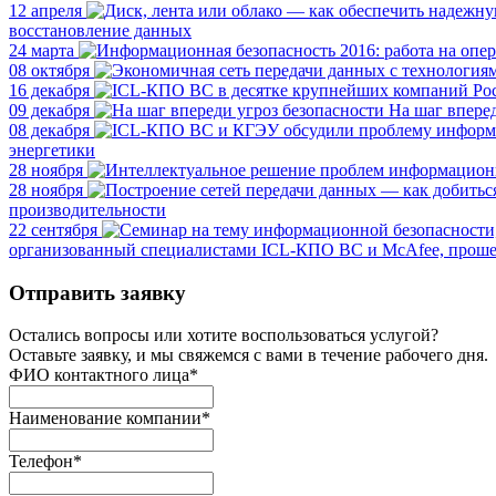
12 апреля
восстановление данных
24 марта
08 октября
16 декабря
09 декабря
На шаг вперед
08 декабря
энергетики
28 ноября
28 ноября
производительности
22 сентября
организованный специалистами ICL-КПО ВС и McAfee, проше
Отправить заявку
Остались вопросы или хотите воспользоваться услугой?
Оставьте заявку, и мы свяжемся с вами в течение рабочего дня.
ФИО контактного лица
*
Наименование компании
*
Телефон
*