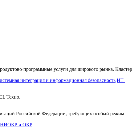
продуктово-программные услуги для широкого рынка. Кластер
истемная интеграция и информационная безопасность
ИТ-
CL Техно.
анизаций Российской Федерации, требующих особый режим
е НИОКР и ОКР