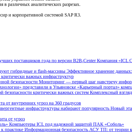
я в различных аналитических разрезах.
сир и корпоративной системой SAP R3.
Компания «ICL С
Эффективное хранение данных:
 критически важных инфраструктур
Мониторинг — первый шаг навстречу инфор
«Карьерный портал» компа
Комплексный взгляд
та от внутренних угроз на 360 градусов
Новый эта
ита от угроз
Компьютеры ICL под надежной защитой ПАК «Соболь»
Информационная безопасность АСУ ТП: от теории к