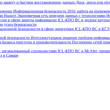
Диск, лента или об
Информационная безопасность 2016: работа на опереже
Экономичная сеть передачи данных с технологиями H
ICL-КПО ВС в десятке крупн
и угроз безопасности
ICL-КПО ВС и КГЭУ
Интеллектуальное решение проблем информа
Построение сетей пер
л в Самаре