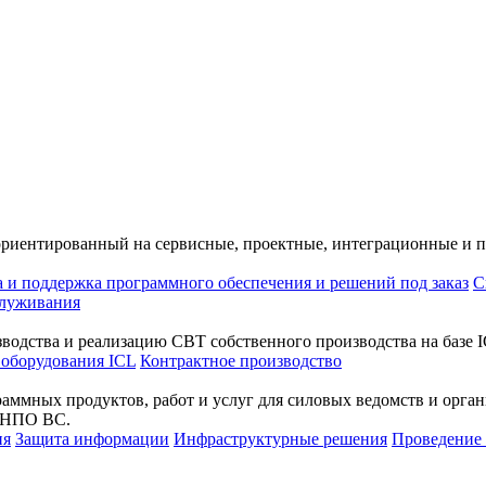
ориентированный на сервисные, проектные, интеграционные и 
а и поддержка программного обеспечения и решений под заказ
С
служивания
водства и реализацию СВТ собственного производства на базе I
 оборудования ICL
Контрактное производство
раммных продуктов, работ и услуг для силовых ведомств и орг
а НПО ВС.
ия
Защита информации
Инфраструктурные решения
Проведени