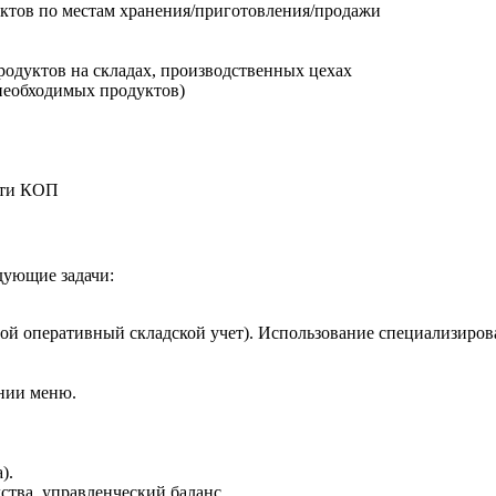
тов по местам хранения/приготовления/продажи
одуктов на складах, производственных цехах
 необходимых продуктов)
сти КОП
дующие задачи:
ой оперативный складской учет). Использование специализирова
нии меню.
).
ства, управленческий баланс.